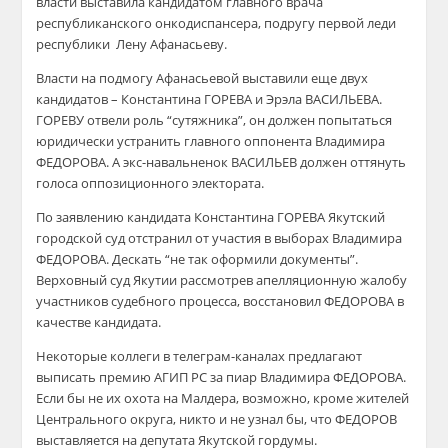
власти выставила кандидатом главного врача
республиканского онкодиспансера, подругу первой леди
республики Лену Афанасьеву.
Власти на подмогу Афанасьевой выставили еще двух
кандидатов – Константина ГОРЕВА и Эрэла ВАСИЛЬЕВА.
ГОРЕВУ отвели роль “сутяжника”, он должен попытаться
юридически устранить главного оппонента Владимира
ФЕДОРОВА. А экс-навальненок ВАСИЛЬЕВ должен оттянуть
голоса оппозиционного электората.
По заявлению кандидата Константина ГОРЕВА Якутский
городской суд отстранил от участия в выборах Владимира
ФЕДОРОВА. Дескать “не так оформили документы”.
Верховный суд Якутии рассмотрев апелляционную жалобу
участников судебного процесса, восстановил ФЕДОРОВА в
качестве кандидата.
Некоторые коллеги в телеграм-каналах предлагают
выписать премию АГИП РС за пиар Владимира ФЕДОРОВА.
Если бы не их охота на Малдера, возможно, кроме жителей
Центрального округа, никто и не узнал бы, что ФЕДОРОВ
выставляется на депутата Якутской гордумы.