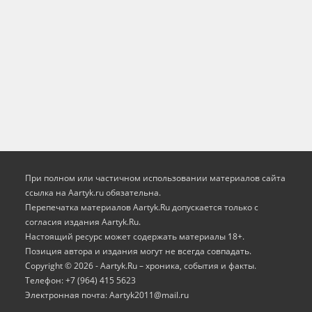
При полном или частичном использовании материалов сайта
ссылка на Aartyk.ru oбязательна.
Перепечатка материалов Aartyk.Ru допускается только с
согласия издания Aartyk.Ru.
Настоящий ресурс может содержать материалы 18+.
Позиция автора и издания могут не всегда совпадать.
Copyright © 2026 - Aartyk.Ru – хроника, события и факты.
Телефон: +7 (964) 415 5623
Электронная почта: Aartyk2011@mail.ru