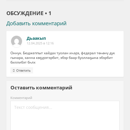
ОБСУЖДЕНИЕ • 1
Добавить комментарий
Дьаакып
12.04.2025 в 12:16
Оннук. Бюджеппыт хайдах туолан иһэрэ, федерал төһөнү дук
гынара, ханна көҕүрэтэрбит, эбэр баар буоллаҕына эбэрбит
биллибэт бһлх
Ответить
Оставить комментарий
Комментарий