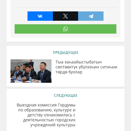
ПРЕДЫДУЩЕЕ
Тыа хаһаайыстыбатын
сөптөөхтүк үбүлээһин ситиһии
төрдө буолар
СЛЕДУЮЩЕЕ
Выездная комиссия Гордумы
по образованию, культуре и
детству ознакомилась с
деятельностью городских
учреждений культуры