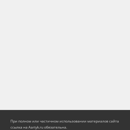
При полном или частичном использовании материалов сайта
ссылка на Aartyk.ru oбязательна.