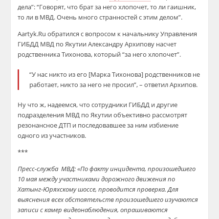
дела”: “Говорят, что брат за него хлопочет, то ли гаишник,
то ли в МВД. Очень много странностей с этим делом”.
Aartyk.Ru обратился с вопросом к начальнику Управления
ГИБДД МВД по Якутии Александру Архипову насчет
родственника Тихонова, который “за него хлопочет”.
“У нас никто из его [Марка Тихонова] родственников не
работает, никто за него не просил”, – ответил Архипов.
Ну что ж, надеемся, что сотрудники ГИБДД и другие
подразделения МВД по Якутии объективно рассмотрят
резонансное ДТП и последовавшее за ним избиение
одного из участников.
***
Пресс-служба МВД: «По факту инцидента, произошедшего
10 мая между участниками дорожного движения по
Хатынг-Юряхскому шоссе, проводится проверка. Для
выяснения всех обстоятельств произошедшего изучаются
записи с камер видеонаблюдения, опрашиваются