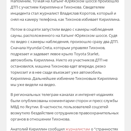
Напомним, 10 мая на Хатынг-Юряхском шоссе произошло
ДТП с участием Кириллина и Тихонова. Свидетелем
инцидента стал журналист Владислав Коротов, который и
снял на камеру телефона, как Тихонов избивает Кириллина.
Потом в соцсети запустили видео с камеры наблюдения
сауны, расположенного на Хатынг-Юряхском шоссе. Судя
по видео с камеры наблюдения, произошло сразу два ДТП.
Сначала Hyundai Creta, которым управлял Тихонов,
подрезает и задевает левое крыло Toyota Starlet,
автомобиль Кириллина. Никто из участников ДТП не
остановился, машина Тихонова едет впереди, резко
тормозит и в нее сзади въезжает уже автомобиль
Кириллина. Дальнейшее избиение Тихоновым Кириллина
мы уже видели на видео.
В региональных телеграм-каналах и интернет-изданиях
были опубликованы комментарии сторон и пресс-службы
МВД по Якутии. В частности, пользователей соцсетей
возмутило бездействие сотрудников правоохранительных
органов в отношении Тихонова.
Анатолий Кириллин сообщил
журналистам
о “странностях