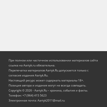
При полном или частичном использовании материалов сайта
ссылка на Aartyk.ru oбязательна.
Перепечатка материалов Aartyk.Ru допускается только с
согласия издания Aartyk.Ru.
Настоящий ресурс может содержать материалы 18+.
Позиция автора и издания могут не всегда совпадать.
Copyright © 2026 - Aartyk.Ru – хроника, события и факты.
Телефон: +7 (964) 415 5623
Электронная почта: Aartyk2011@mail.ru