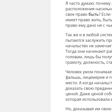
Я часто думаю: почему 
расположения насильно
свое право
быть
? Если
имеет право жить, быть
право ему дано не с чь
Так же и в любой сист
пытаются заслужить при
начальство не замечает
Тогда они начинают раб
головам, лишь бы полу
грамоту, должность, ста
Человек умом понимает,
фальшь, лицемерие и п
место. А когда начальс
доказать свою преданн
ценой. Даже ценой соб
которая использовала 
Но, доказывая им свою