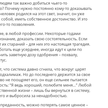
людям так важно добиться чьего-то
? Почему нужно постоянно кому-то доказывать
 человек родился на этот свет, значит, он уже
 собой, иметь собственное достоинство. И это
его-то позволения.
еме, в любой профессии. Некоторые годами
знание, доказать свою состоятельность. Если
 их стараний – для них это настоящая трагедия.
отать еще усерднее, иногда идут к цели по
чить заветную дозу одобрения – похвалу,
тус.
 что система давно сгнила, что вокруг царят
одхалимаж. Но до последнего держится за свое
тво не поощряет его, он еще сильнее пытается
ость: “Я ведь хороший, полюбите меня…” Любой
ственной жизни – лишь бы вернуться в систему,
его и выбросила за ненадобностью.
 преданность, можно потерять самое ценное –