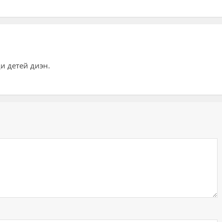
и детей диэн.
ий