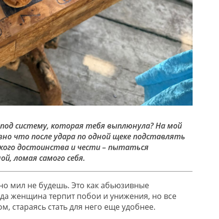
под систему, которая тебя выплюнула? На мой
авно что после удара по одной щеке подставлять
ского достоинства и чести – пытаться
й, ломая самого себя.
но мил не будешь. Это как абьюзивные
гда женщина терпит побои и унижения, но все
ом, стараясь стать для него еще удобнее.