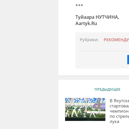
***
Туйаара НУТЧИНА,
Aartyk.Ru
Рубрики:
РЕКОМЕНД
ПРЕДЫДУЩЕЕ
В Якутск
стартова
чемпион
по стрел
лука