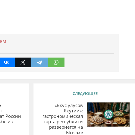
УЕМ
СЛЕДУЮЩЕЕ
е
«Вкус улусов
л
Якутии»:
ат России
гастрономическая
ьбе из
карта республики
развернется на
Ысыахе