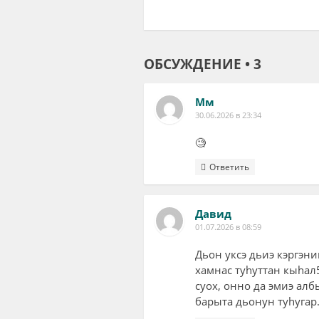
ОБСУЖДЕНИЕ • 3
Мм
30.06.2026 в 23:34
🧐
Ответить
Давид
01.07.2026 в 08:59
Дьон уксэ дьиэ кэргэн
хамнас туhуттан кыhал
суох, онно да эмиэ ал
барыта дьонун туhугар