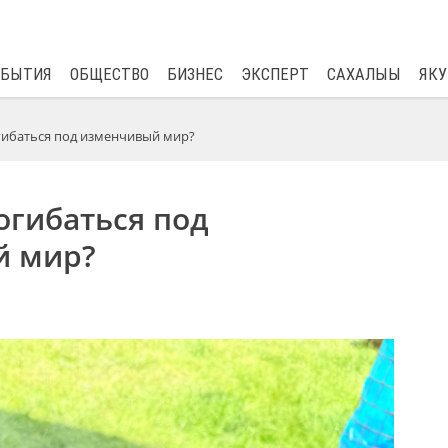
$
82.17
0.76
ОБЫТИЯ
ОБЩЕСТВО
БИЗНЕС
ЭКСПЕРТ
САХАЛЫЫ
ЯКУ
гибаться под изменчивый мир?
огибаться под
й мир?