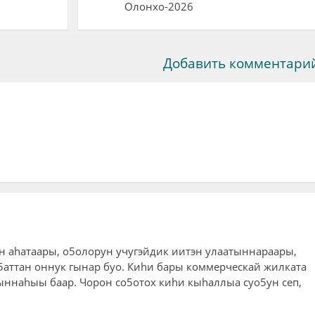
Олонхо-2026
Добавить комментари
ин аhатаары, о5олорун учугэйдик иитэн улаатыннараары,
5аттан оннук гынар буо. Киhи бары коммерческай жилката
быннаhыы баар. Чорон со5отох киhи кыhаллыа суо5ун сеп,
.