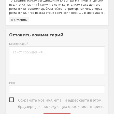
тогдашним ихним сегодняшним днем прагматиков, а где они
все, кто их помнит ? канули в лету. капитализм тоже двигают
романтики- рокфеллер, билл гейтс например. так что, вперед
романтики. игра всегда стоит свеч, если веришь в свою идею .
Ответить
Оставить комментарий
Комментарий
Имя
Сохранить моё имя, email и адрес сайта в этом
браузере для последующих моих комментариев.