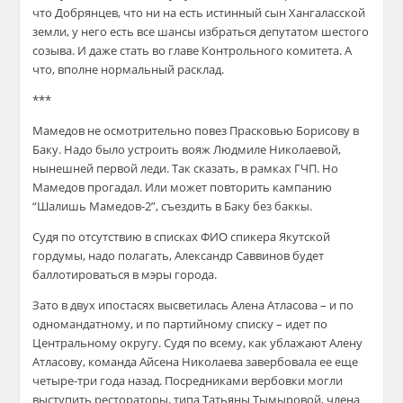
что Добрянцев, что ни на есть истинный сын Хангаласской
земли, у него есть все шансы избраться депутатом шестого
созыва. И даже стать во главе Контрольного комитета. А
что, вполне нормальный расклад.
***
Мамедов не осмотрительно повез Прасковью Борисову в
Баку. Надо было устроить вояж Людмиле Николаевой,
нынешней первой леди. Так сказать, в рамках ГЧП. Но
Мамедов прогадал. Или может повторить кампанию
“Шалишь Мамедов-2”, съездить в Баку без баккы.
Судя по отсутствию в списках ФИО спикера Якутской
гордумы, надо полагать, Александр Саввинов будет
баллотироваться в мэры города.
Зато в двух ипостасях высветилась Алена Атласова – и по
одномандатному, и по партийному списку – идет по
Центральному округу. Судя по всему, как ублажают Алену
Атласову, команда Айсена Николаева завербовала ее еще
четыре-три года назад. Посредниками вербовки могли
выступить рестораторы, типа Татьяны Тымыровой, члена