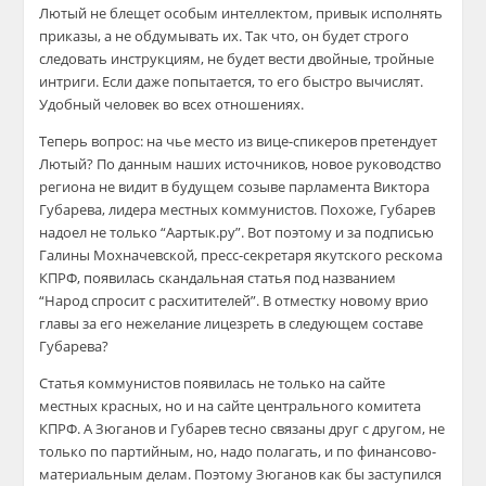
Лютый не блещет особым интеллектом, привык исполнять
приказы, а не обдумывать их. Так что, он будет строго
следовать инструкциям, не будет вести двойные, тройные
интриги. Если даже попытается, то его быстро вычислят.
Удобный человек во всех отношениях.
Теперь вопрос: на чье место из вице-спикеров претендует
Лютый? По данным наших источников, новое руководство
региона не видит в будущем созыве парламента Виктора
Губарева, лидера местных коммунистов. Похоже, Губарев
надоел не только “Аартык.ру”. Вот поэтому и за подписью
Галины Мохначевской, пресс-секретаря якутского рескома
КПРФ, появилась скандальная статья под названием
“Народ спросит с расхитителей”. В отместку новому врио
главы за его нежелание лицезреть в следующем составе
Губарева?
Статья коммунистов появилась не только на сайте
местных красных, но и на сайте центрального комитета
КПРФ. А Зюганов и Губарев тесно связаны друг с другом, не
только по партийным, но, надо полагать, и по финансово-
материальным делам. Поэтому Зюганов как бы заступился