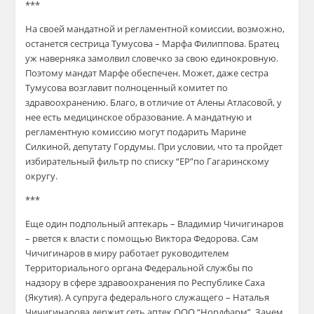
***
На своей мандатной и регламентной комиссии, возможно,
останется сестрица Тумусова – Марфа Филиппова. Братец
уж наверняка замолвил словечко за свою единокровную.
Поэтому мандат Марфе обеспечен. Может, даже сестра
Тумусова возглавит полноценный комитет по
здравоохранению. Благо, в отличие от Алены Атласовой, у
нее есть медицинское образование. А мандатную и
регламентную комиссию могут подарить Марине
Силкиной, депутату Гордумы. При условии, что та пройдет
избирательный фильтр по списку “ЕР”по Гагаринскому
округу.
***
Еще один подпольный аптекарь – Владимир Чичигинаров
– рвется к власти с помощью Виктора Федорова. Сам
Чичигинаров в миру работает руководителем
Территориального органа Федеральной службы по
надзору в сфере здравоохранения по Республике Саха
(Якутия). А супруга федерального служащего – Наталья
Чичигинарова держит сеть аптек ООО “Нордфарм”. Зачем