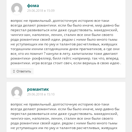
фома
29.06.2018 в 15:09
вопрос не правильный. долгосточную историю все-таки
всегда делают романтики. если бы было иначе, мир давно бы
перестал развиваться или даже существовать. македонский,
чингиз-хан, наполеон, ленин, сталин все они были своего
рода романтики своей идеи. рядом с ними было много тьмы
не уступающих им по уму и талантов расчетливых, живущих
тогдашним ихним сегодняшним днем прагматиков, а где они
все, кто их помнит ? канули в лету. капитализм тоже двигают
романтики- рокфеллер, билл гейтс например. так что, вперед
романтики. игра всегда стоит свеч, если веришь в свою идею .
Ответить
романтик
29.06.2018 в 15:10
вопрос не правильный. долгосточную историю все-таки
всегда делают романтики. если бы было иначе, мир давно бы
перестал развиваться или даже существовать. македонский,
чингиз-хан, наполеон, ленин, сталин все они были своего
рода романтики своей идеи. рядом с ними было много тьмы
не уступающих им по уму и талантов расчетливых, живущих