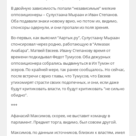
В двойную зависимость попали “независимые” мелкие
оппозиционеры – Сулустаана Мыраан и Иван Степанов.
Оба подавали знаки новому врио, но потом их, видимо,
спонсоры одернули, и они пропали из поля зрения.
Во-первых, как выяснил “Аартык.ру”, Сулустаану Мыраан
спонсировал через родню, работающую в “Алмазах
Анабара”, Матвей Евсеев. Ивану Степанову время от
времени подкидывал Федот Тумусов. Оба дежурных
оппозиционера собрались выдвинуться в Ил Тумэн от
эсеров. По крайней мере, так ранее сообщалось. Но сейчас,
после встречи с врио главы, что Тумусов, что Евсеев
утихомирят страсти своих подопечных, и они, если даже
будут критиковать власти, то будут критиковать “не сильно
обидно”.
***
Афанасий Максимов, скорее, не выставит команду в
парламент. Предмет торга, видимо, был совсем другой.
Максимов, по данным источников, близких к властям, имел