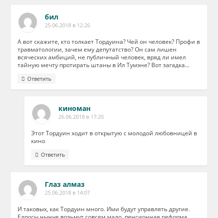
бил
25.06.2018 в 12:26
А вот скажите, кто толкает Тордуина? Чей он человек? Профи в
травматологии, зачем ему депутатство? Он сам лишен
всяческих амбиций, не публичный человек, вряд ли имел
тайную мечту протирать штаны в Ил Тумэне? Вот загадка…
Ответить
киноман
26.06.2018 в 17:20
Этот Тордуин ходит в открытую с молодой любовницей в
кино
Ответить
Глаз алмаз
25.06.2018 в 14:07
И таковых, как Тордуин много. Ими будут управлять другие.
Едросы нынче возьмут совсем мало, пенсионная реформа