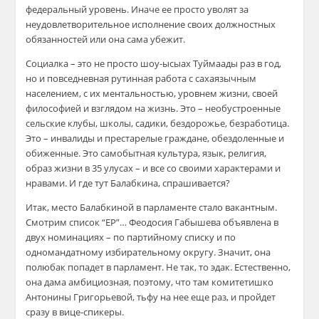
федеральный уровень. Иначе ее просто уволят за
неудовлетворительное исполнение своих должностных
обязанностей или она сама убежит.
Социалка – это не просто шоу-ысыах Туймаады раз в год,
но и повседневная рутинная работа с сахаязычным
населением, с их ментальностью, уровнем жизни, своей
философией и взглядом на жизнь. Это – необустроенные
сельские клубы, школы, садики, бездорожье, безработица.
Это – инвалиды и престарелые граждане, обездоленные и
обиженные. Это самобытная культура, язык, религия,
образ жизни в 35 улусах – и все со своими характерами и
нравами. И где тут Балабкина, спрашивается?
Итак, место Балабкиной в парламенте стало вакантным.
Смотрим список “ЕР”… Феодосия Габышева объявлена в
двух номинациях – по партийному списку и по
одномандатному избирательному округу. Значит, она
полюбак попадет в парламент. Не так, то эдак. Естественно,
она дама амбициозная, поэтому, что там комитетишко
Антонины Григорьевой, тьфу на нее еще раз, и пройдет
сразу в вице-спикеры.