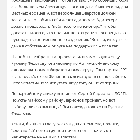
кобяйцев и верхоянцев. Поговаривают, что кобяйцы любят
его больше, чем Александра Ноговицына, бывшего лидера
местных еровцев. А вот верхоянцев Эверстов должен
заставить полюбить себя через адмресурс. Адмресурс
должен поддержать “кобяйского пенсионера”, чтобы
доказать Москве, что правильно отстранил Ноговицына от
руководства регионального отделения. “Вот, видите, у него
даже в собственном округе нет поддержки!” – типа так.
Шанс быть избранным предоставили самовыдвиженцу
Руслану Федотову, бизнесмену по Амгинско-Майскому
одномандатному избирательному округу. Там партия “ЕР”
выставила Алексея Филиппова, действующего, но слабого,
нехаризматичного депутата. Федотову он не соперник.
По партийному списку выставлен Сергей Ларионов, ЛОРП.
По Усть-Майскому району Ларионов пройдет, но вот
выберут ли его амгинцы? Вся надежда только на Руслана
Федотова.
Кстати, бывшего главу Александра Артемьева, похоже,
“сливают”. У него за душой ничего нет – значит, он
неинтересен нынешним властям.