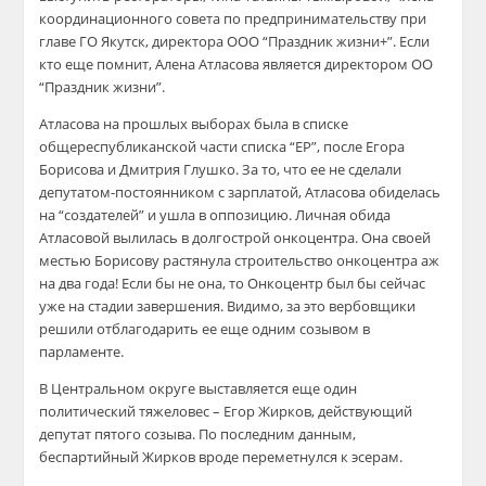
координационного совета по предпринимательству при
главе ГО Якутск, директора ООО “Праздник жизни+”. Если
кто еще помнит, Алена Атласова является директором ОО
“Праздник жизни”.
Атласова на прошлых выборах была в списке
общереспубликанской части списка “ЕР”, после Егора
Борисова и Дмитрия Глушко. За то, что ее не сделали
депутатом-постоянником с зарплатой, Атласова обиделась
на “создателей” и ушла в оппозицию. Личная обида
Атласовой вылилась в долгострой онкоцентра. Она своей
местью Борисову растянула строительство онкоцентра аж
на два года! Если бы не она, то Онкоцентр был бы сейчас
уже на стадии завершения. Видимо, за это вербовщики
решили отблагодарить ее еще одним созывом в
парламенте.
В Центральном округе выставляется еще один
политический тяжеловес – Егор Жирков, действующий
депутат пятого созыва. По последним данным,
беспартийный Жирков вроде переметнулся к эсерам.