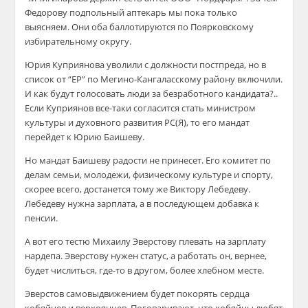
Федорову подпольный аптекарь мы пока только
выясняем. Они оба баллотируются по Поярковскому
избирательному округу.
Юрия Куприянова уволили с должности постпреда, но в
список от “ЕР” по Мегино-Кангаласскому району включили.
И как будут голосовать люди за безработного кандидата?..
Если Куприянов все-таки согласится стать министром
культуры и духовного развития РС(Я), то его мандат
перейдет к Юрию Баишеву.
Но мандат Баишеву радости не принесет. Его комитет по
делам семьи, молодежи, физическому культуре и спорту,
скорее всего, достанется тому же Виктору Лебедеву.
Лебедеву нужна зарплата, а в последующем добавка к
пенсии.
А вот его тестю Михаилу Эверстову плевать на зарплату
нардепа. Эверстову нужен статус, а работать он, вернее,
будет числиться, где-то в другом, более хлебном месте.
Эверстов самовыдвижением будет покорять сердца