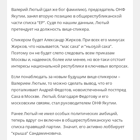
Валерий Лютый (дал же бог фамилию), председатель ОНФ
Якутии, занял вторую позицию в общереспубликанской
части списка “ЕР”. Судя по нашим данным, Лютый
претендует на должность вице-спикера.
Спикером будет Александр Жирков. При всех его минусах
Жирков, что называется, “мас саха” и “ньоҕой саха”.
Поэтому он не будет слепо следовать всем приказам
Москвы и, надеемся, более или менее, но все-таки отстоит
интересы национальной республики в ключевых вопросах.
Если понаблюдать за новым будущим вице-спикером –
Валерием Лютым, то можно сделать вывод, что его
проталкивает Андрей Федотов, новоиспеченный постпред
Саха в Москве. Лютый, благодаря Федотову и его
московским связям, стал руководителем ОНФ Якутии.
Ранее Лютый не имел особых политических амбиций,
теперь вдруг он включен в общереспубликанскую часть
списка правящей партии. Значит, его активно лоббирует
“крыша” Сандаминовича.