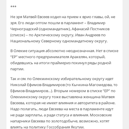
***
Не зря Матвей Евсеев ходил на прием к врио главы, ой, не
зря. Его люди оптом пошли в парламент – Владимир
Черноградский (одномандатник), Афанасий Постников
(список) – по Арктическому округу, Иван Андреев по
Национальному Северному одномандатному округу.
В Олекме ситуация абсолютно неоднозначная. Нет в списке
“ЕР” местного предпринимателя Аракелян, который,
обидевшись на итоги праймериз покинул ряды родной
партии.
Так и сяк по Олекминскому избирательному округу идет
Николай Ефимов-Владимиров (то Кычкина-Магомедова, то
Ефимов-Владимиров…). Вторым номером в списке “ЕР” по
Олекминскому округу тоже выставлена женщина Матвея
Евсеева, которая не имеет влияния и авторитета в районе.
Надо полагать, люди Евсеева на места в парламенте идут
не ради зарплаты, а ради статуса и влияния. Московские
напарники Евсеева по золотодобыче, возможно, хотят
влиять на политику Госсобрания Якутии.