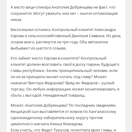
А место вице-спикера Анатолия Добрянцева не факт, что
сохранится. Могут уважить или нет – нынче оптимизация
никак.
Бесхозными остались Контрольный комитет Александра
Уарова и сельскохозяйственный Дмитрия Саввина. Их дела,
скорее всего, растянутся на три года. Оба автоматом
выбывают из шестого созыва.
Кто займет место Уарова в комитете? Контрольный
комитет должен возглавить свой в доску парень будущего
главы республики. Зачем принципиальный человек, если
он из-за принципа начнет копать под главу? Может,
назначат Виктора Федорова? Вряд ли. Федоров – ушлый
торгаш. Он любую информацию может монетизировать и
сбыть с выгодой. Ненадежный товарищ.
Может, Анатолия Добрянцева? По последним сведениям,
ямщицкий сын выставляется от эсеров по Хангаласскому
одномандатному избирательному округу против
цементного магната Алиша Мамедова.
Если учесть, что Федот Тумусов, политпапа врио главы, и