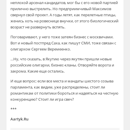
неплохой арсенал кандидатов, мог бы с его новой партией
прилично выстрелить. Но предприимчивый Максимов
свернул свой проект. А годы летят, как перелетные птицы,
женись хоть на ровеснице внучки, от этого биологический
возраст не развернуть вспять.
Поговаривают, у него тоже затеян бизнес с москвичами.
Вот и новый постпред Саха, как пишут СМИ, тоже связан с
олигархом Сергеем Веремеенко.
…Ну, что сказать, в Якутию через якутян пришли новые
российские олигархи, бизнес-кланы. Отворяйте ворота и
закрома. Какие еще остались.
И еще вопрос: если все места и мандаты шестого созыва
парламента, как видим, уже распределены, стоит ли
романтикам от политики бороться и надеяться на честную
конкуренцию? Стоит ли игра свеч?
***
Aartyk.Ru