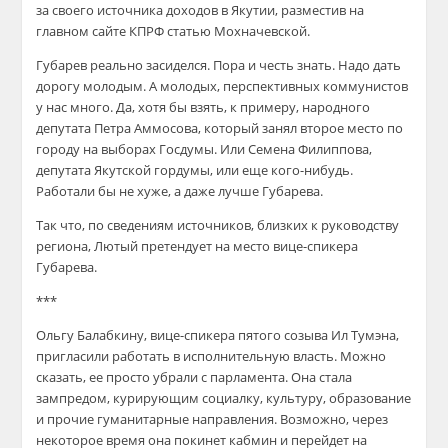
за своего источника доходов в Якутии, разместив на
главном сайте КПРФ статью Мохначевской.
Губарев реально засиделся. Пора и честь знать. Надо дать
дорогу молодым. А молодых, перспективных коммунистов
у нас много. Да, хотя бы взять, к примеру, народного
депутата Петра Аммосова, который занял второе место по
городу на выборах Госдумы. Или Семена Филиппова,
депутата Якутской гордумы, или еще кого-нибудь.
Работали бы не хуже, а даже лучше Губарева.
Так что, по сведениям источников, близких к руководству
региона, Лютый претендует на место вице-спикера
Губарева.
***
Ольгу Балабкину, вице-спикера пятого созыва Ил Тумэна,
пригласили работать в исполнительную власть. Можно
сказать, ее просто убрали с парламента. Она стала
зампредом, курирующим социалку, культуру, образование
и прочие гуманитарные направления. Возможно, через
некоторое время она покинет кабмин и перейдет на