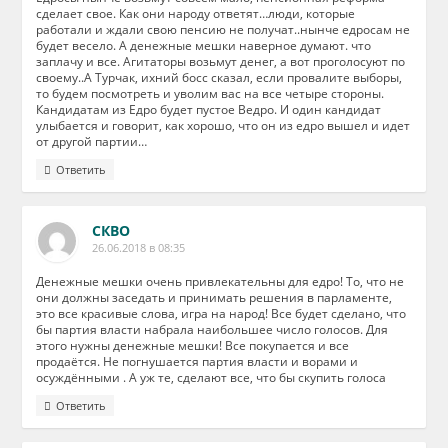
сделает свое. Как они народу ответят…люди, которые
работали и ждали свою пенсию не получат..нынче едросам не
будет весело. А денежные мешки наверное думают. что
заплачу и все. Агитаторы возьмут денег, а вот проголосуют по
своему..А Турчак, ихний босс сказал, если провалите выборы,
то будем посмотреть и уволим вас на все четыре стороны.
Кандидатам из Едро будет пустое Ведро. И один кандидат
улыбается и говорит, как хорошо, что он из едро вышел и идет
от другой партии…
Ответить
СКВО
26.06.2018 в 08:35
Денежные мешки очень привлекательны для едро! То, что не
они должны заседать и принимать решения в парламенте,
это все красивые слова, игра на народ! Все будет сделано, что
бы партия власти набрала наибольшее число голосов. Для
этого нужны денежные мешки! Все покупается и все
продаётся. Не погнушается партия власти и ворами и
осуждёнными . А уж те, сделают все, что бы скупить голоса
Ответить