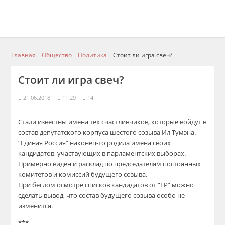
Главная
Общество
Политика
Стоит ли игра свеч?
Стоит ли игра свеч?
21.06.2018
11:29
14
Стали известны имена тех счастливчиков, которые войдут в
состав депутатского корпуса шестого созыва Ил Тумэна.
“Единая Россия” наконец-то родила имена своих
кандидатов, участвующих в парламентских выборах.
Примерно виден и расклад по председателям постоянных
комитетов и комиссий будущего созыва.
При беглом осмотре списков кандидатов от “ЕР” можно
сделать вывод, что состав будущего созыва особо не
изменится.
***