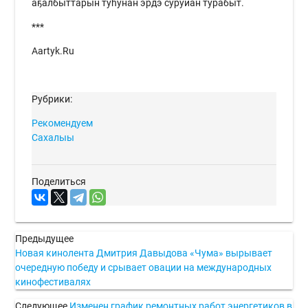
аҕалбыттарын туһунан эрдэ суруйан турабыт.
***
Aartyk.Ru
Рубрики:
Рекомендуем
Сахалыы
Поделиться
Предыдущее
Новая кинолента Дмитрия Давыдова «Чума» вырывает
очередную победу и срывает овации на международных
кинофестивалях
Следующее
Изменен график ремонтных работ энергетиков в