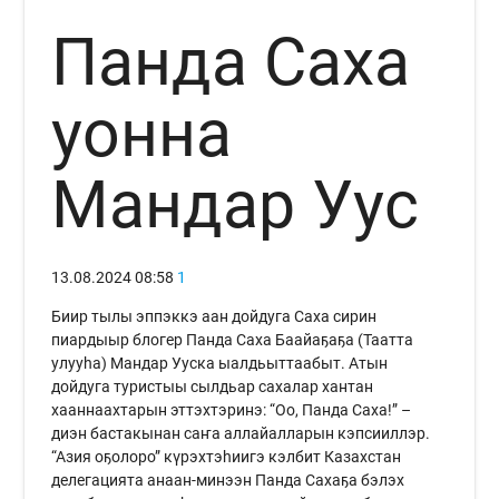
Панда Саха
уонна
Мандар Уус
13.08.2024
08:58
1
Биир тылы эппэккэ аан дойдуга Саха сирин
пиардыыр блогер Панда Саха Баайаҕаҕа (Таатта
улууһа) Мандар Ууска ыалдьыттаабыт. Атын
дойдуга туристыы сылдьар сахалар хантан
хааннаахтарын эттэхтэринэ: “Оо, Панда Саха!” –
диэн бастакынан саҥа аллайалларын кэпсииллэр.
“Азия оҕолоро” күрэхтэһиигэ кэлбит Казахстан
делегацията анаан-минээн Панда Сахаҕа бэлэх