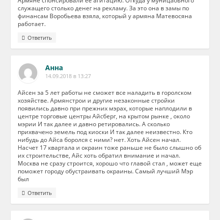
Армяне спонсировали ее агитацию. Откуда у муницаоьного
служащего столько денег на рекламу. За это она в замы по
финансам Воробьева взяла, который у армяна Матевосяна
работает.
Ответить
Анна
14.09.2018 в 13:27
Айсен за 5 лет работы не сможет все наладить в горолском
хозяйстве. Армянстрои и другие незаконные стройки
появились давно при прежних мэрах, которые наплодили в
центре торговые центры Айсберг, на крытом рынке , около
мэрии И так далее и давно ретировались. А сколько
прихвачено земель под киоски И так далее неизвестно. Кто
нибудь до Айса боролся с ними? нет. Хоть Айсен начал.
Насчет 17 квартала и окраин тоже раньше не было слышно об
их строительстве, Айс хоть обратил внимание и начал.
Москва не сразу строится, хорошо что главой стал , может еще
поможет городу обустраивать окраины. Самый лучший Мэр
был
Ответить