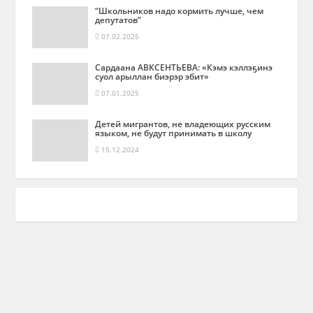
“Школьников надо кормить лучше, чем
депутатов”
07.02.2025
Сардаана АВКСЕНТЬЕВА: «Кэмэ кэллэҕинэ
суол арыллан биэрэр эбит»
07.01.2025
Детей мигрантов, не владеющих русским
языком, не будут принимать в школу
15.12.2024