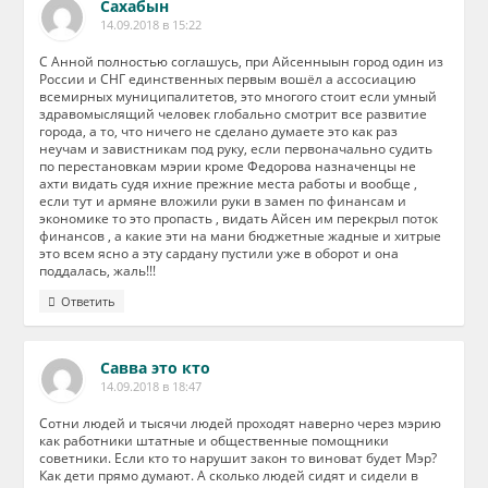
Сахабын
14.09.2018 в 15:22
С Анной полностью соглашусь, при Айсенныын город один из
России и СНГ единственных первым вошёл а ассосиацию
всемирных муниципалитетов, это многого стоит если умный
здравомыслящий человек глобально смотрит все развитие
города, а то, что ничего не сделано думаете это как раз
неучам и завистникам под руку, если первоначально судить
по перестановкам мэрии кроме Федорова назначенцы не
ахти видать судя ихние прежние места работы и вообще ,
если тут и армяне вложили руки в замен по финансам и
экономике то это пропасть , видать Айсен им перекрыл поток
финансов , а какие эти на мани бюджетные жадные и хитрые
это всем ясно а эту сардану пустили уже в оборот и она
поддалась, жаль!!!
Ответить
Савва это кто
14.09.2018 в 18:47
Сотни людей и тысячи людей проходят наверно через мэрию
как работники штатные и общественные помощники
советники. Если кто то нарушит закон то виноват будет Мэр?
Как дети прямо думают. А сколько людей сидят и сидели в