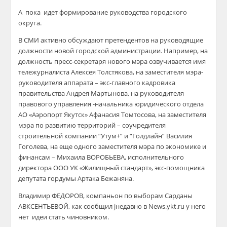
А пока идет формирование руководства городского
округа.
В СМИ активно обсуждают претендентов на руководящие
должности новой городской администрации. Например, на
должность пресс-секретаря нового мэра озвучивается имя
тележурналиста Алексея Толстякова, на заместителя мэра-
руководителя аппарата – экс-главного кадровика
правительства Андрея Мартынова, на руководителя
правового управления -начальника юридического отдела
АО «Аэропорт Якутск» Афанасия Томтосова, на заместителя
мэра по развитию территорий – соучредителя
строительной компании “Утум+” и “Голдлайн” Василия
Гоголева, на еще одного заместителя мэра по экономике и
финансам – Михаила ВОРОБЬЕВА, исполнительного
директора ООО УК «Жилищный стандарт», экс-помощника
депутата гордумы Артака Бежаняна.
Владимир ФЕДОРОВ, компаньон по выборам Сарданы
АВКСЕНТЬЕВОЙ, как сообщил jнедавно в News.ykt.ru у него
нет идеи стать чиновником.