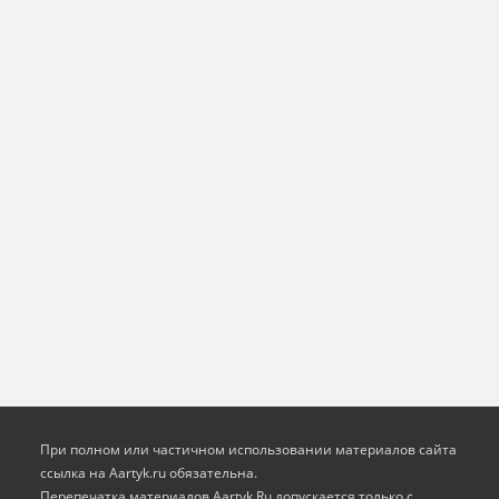
При полном или частичном использовании материалов сайта
ссылка на Aartyk.ru oбязательна.
Перепечатка материалов Aartyk.Ru допускается только с