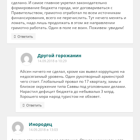
сделано. И самое главное-укрепил законодательно
формирование бюджета города, мог договариваться с
Правительством, грамотно отработал по всем источникам
финансирования, всего не перечислить. Тут нечего менять и
ломать, надо лишь продолжать в этом же направлении
грамотно работать. Один в поле не воин. Поживем -увидим!
Ответить
Другой горожанин
14.09.2018 в 10:29
Айсен ничего не сделал, кроме как вывел коррупцию на
недосягаемый уровень. Один рукотворный армянстрой
чего стоит. Глобальный провал по 17 кварталу, замы и
близкое окружение типа Саввы под уголовными делами.
Нарастил дефицит бюджета до небывалых 3 млрд.
Хорошего мэра народ туристом не обзовет.
Ответить
Инородец
14.09.2018 в 13:03