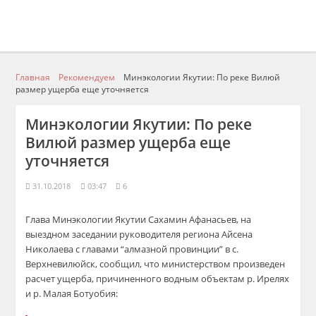
Главная
Рекомендуем
Минэкологии Якутии: По реке Вилюй
размер ущерба еще уточняется
Минэкологии Якутии: По реке
Вилюй размер ущерба еще
уточняется
31.10.2018
03:47
6
Глава Минэкологии Якутии Сахамин Афанасьев, на
выездном заседании руководителя региона Айсена
Николаева с главами “алмазной провинции” в с.
Верхневилюйск, сообщил, что министерством произведен
расчет ущерба, причиненного водным объектам р. Ирелях
и р. Малая Ботуобия: