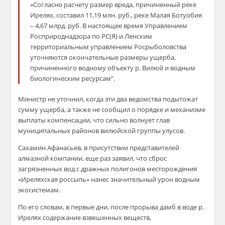
«Согласно расчету размер вреда, причиненный реке
Ирелях, составил 11,19 млн. руб., реке Малая Ботуобия
– 4,67 млрд. руб. В настоящее время Управлением
Росприроднадзора по РС(Я) и Ленским
территориальным управлением Росрыболовства
уточняются окончательные размеры ущерба,
причиненного водному объекту р. Вилюй и водным
биологическим ресурсам”.
Министр не уточнил, когда эти два ведомства подытожат
сумму ущерба, а также не сообщил о порядке и механизме
выплаты компенсации, что сильно волнует глав
муниципальных районов вилюйской группы улусов.
Сахамин Афанасьев, в присутствии представителей
алмазной компании, еще раз заявил, что сброс
загрязненных вод с дражных полигонов месторождения
«Иреляхская россыпь» нанес значительный урон водным
экосистемам.
По его словам, в первые дни, после прорыва дамб в воде р.
Ирелях содержание взвешенных веществ,