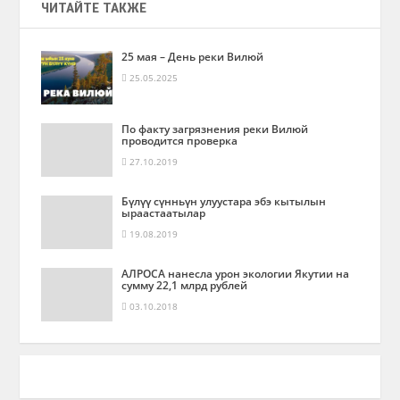
ЧИТАЙТЕ ТАКЖЕ
25 мая – День реки Вилюй
25.05.2025
По факту загрязнения реки Вилюй
проводится проверка
27.10.2019
Бүлүү сүнньүн улуустара эбэ кытылын
ыраастаатылар
19.08.2019
АЛРОСА нанесла урон экологии Якутии на
сумму 22,1 млрд рублей
03.10.2018