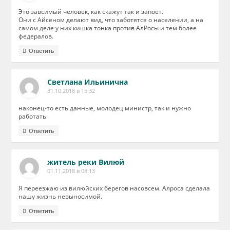
Это завсимый человек, как скажут так и запоёт.
Они с Айсеном делают вид, что заботятся о населении, а на
самом деле у них кишка тонка против АлРосы и тем более
федералов.
Ответить
Светлана Ильинична
31.10.2018 в 15:32
наконец-то есть данные, молодец министр, так и нужно
работать
Ответить
житель реки Вилюй
01.11.2018 в 08:13
Я переезжаю из вилюйских берегов насовсем. Алроса сделала
нашу жизнь невыносимой.
Ответить