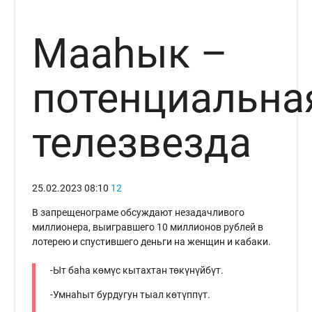
Мааһык –
потенциальна
телезвезда
25.02.2023
08:10
12
В запрещенограме обсуждают незадачливого
миллионера, выигравшего 10 миллионов рублей в
лотерею и спустившего деньги на женщин и кабаки.
-Ыт баһа көмүс кытахтан төкүнүйбүт.
-Умнаһыт бурдугун тыал көтүппүт.