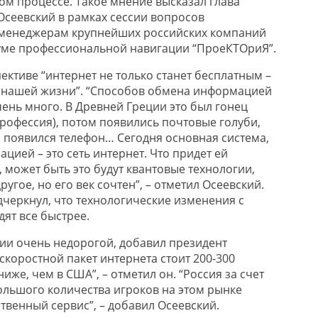
ом процессе. Такое мнение высказал глава
Осеевский в рамках сессии вопросов
-менеджерам крупнейших российских компаний
уме профессиональной навигации “ПроеКТОриЯ”.
ективе “интернет не только станет бесплатным –
з нашей жизни”. “Способов обмена информацией
чень много. В Древней Греции это был гонец
профессия), потом появились почтовые голуби,
м появился телефон… Сегодня основная система,
ией – это сеть интернет. Что придет ей
 может быть это будут квантовые технологии,
ругое, но его век сочтен”, – отметил Осеевский.
дчеркнул, что технологические изменения с
ят все быстрее.
сии очень недорогой, добавил президент
скоростной пакет интернета стоит 200-300
 ниже, чем в США”, – отметил он. “Россия за счет
большого количества игроков на этом рынке
твенный сервис”, – добавил Осеевский.