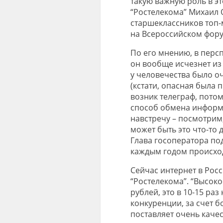
такую важную роль в эт
“Ростелекома” Михаил 
старшеклассников топ
на Всероссийском фор
По его мнению, в персп
он вообще исчезнет и
у человечества было о
(кстати, опасная была 
возник телеграф, пото
способ обмена информац
навстречу – посмотрим,
может быть это что-то д
Глава госоператора по
каждым годом происход
Сейчас интернет в Рос
“Ростелекома”. “Высоко
рублей, это в 10-15 раз
конкуренции, за счет 
поставляет очень качес