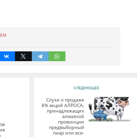
УЕМ
СЛЕДУЮЩЕЕ
Слухи о продаже
8% акций АЛРОСА,
принадлежащих
алмазной
провинции
ов
предвыборный
ия
пиар или все-
а