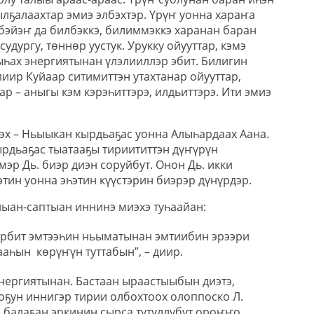
лҕалаахтар эмиэ элбэхтэр. Үрүҥ уонна хараҥа
 бэйэҥ да билбэккэ, билиммэккэ харанан баран
удургу, төннөр уустук. Урукку ойууттар, кэмэ
ыһах энергиятынан үлэлииллэр эбит. Билигин
иир Куйаар ситимиттэн утахтанар ойууттар,
ар – аныгы кэм кэрэһиттэрэ, илдьиттэрэ. Ити эмиэ
ээх – Ньыыкан кырдьаҕас уонна Алыһардаах Аана.
рдьаҕас тыатааҕы тириититтэн дүҥүрүн
эр Дь. биэр диэн соруйбут. Онон Дь. икки
этин уонна эһэтин күүстэрин биэрэр дүнүрдэр.
ныан-саптыан иннинэ миэхэ туһаайан:
рбит эмтээһин ньыматынан эмтиибин эрээри
аһын көрүҥүн туттабын”, – диир.
энергиятынан. Бастаан ыраастыыбын диэтэ,
оҕун иннигэр тирии олбохтоох олоппоско Л.
н
балаҕан эркинин сырса тутуллубут ороҥҥо