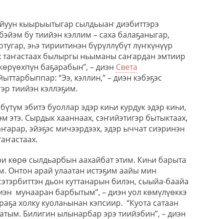
 ойуун кыырыытыгар сылдьыаҥ диэбиттэрэ
 бэйэм бу тиийэн кэллим – саха балаҕаныгар,
тугар, эһэ тириитинэн бүрүллүбүт лүҥкүнүүр
х таҥастаах былыргы ньыманы саҥардан эмтиир
көрүөхпүн баҕарабын”, – диэн
Света
ттарбыппар: “Ээ, кэллин,” – диэн кэбэҕэс
эр тиийэн кэллэҕим.
бүтүм эбитэ буоллар эдэр киһи курдук эдэр киһи,
иэм этэ. Сырдык хааннаах, сэҥийэтигэр бытыктаах,
ҥарар, эйэҕэс мичээрдээх, эдэр ыччат сиэринэн
аҥастаах.
ри көрө сылдьарбын аахайбат этим. Киһи барыта
. Онтон арай улаатан истэҕим аайы мин
сэтэрбиттэн дьон куттанарын билэн, сыыйа-баайа
диэн мунааран барбытым”, – диэн уол көмүлүөккэ
раҕа холку куолаһынан кэпсиир. “Куота сатаан
атым. Билигин ылынарбар эрэ тиийэбин”, – диэн