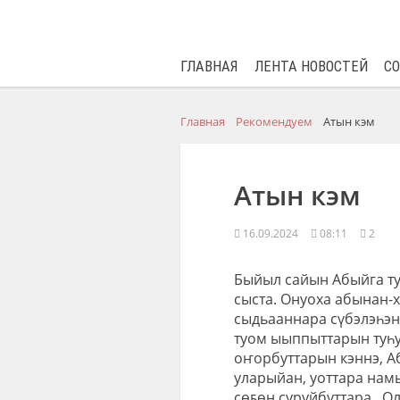
ГЛАВНАЯ
ЛЕНТА НОВОСТЕЙ
С
Главная
Рекомендуем
Атын кэм
Атын кэм
16.09.2024
08:11
2
Быйыл сайын Абыйга ту
сыста. Онуоха абынан-
сыдьааннара сүбэлэһэн
туом ыыппыттарын туһу
оҥорбуттарын кэннэ, Аб
уларыйан, уоттара нам
сөҕөн суруйбуттара. Ол