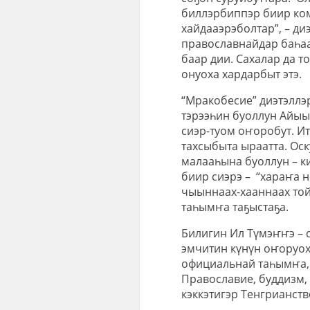
биллэрбиппэр биир ком
хайдааэрэболтар”, – ди
православнайдар баһа
баар дии. Сахалар да т
онуоха хардарбыт этэ.
“Мракобесие” диэтэллэ
тэрээһин буоллун Айыы
сиэр-туом оҥоробут. И
тахсыбыта ыраатта. Оск
малааһына буоллун – ки
биир сиэрэ – “хараҥа н
чыыннаах-хааннаах той
таһымҥа таҕыстаҕа.
Билигин Ил Түмэҥҥэ – 
эмчитин күнүн оҥоруохх
официальнай таһымҥа, 
Православие, буддизм,
кэккэтигэр Тенгрианств