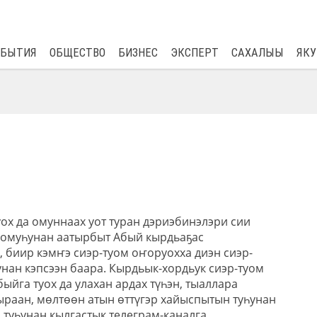
$
81.41
0.48
ОБЫТИЯ
ОБЩЕСТВО
БИЗНЕС
ЭКСПЕРТ
САХАЛЫЫ
ЯКУ
ох да омуннаах уот туран дэриэбинэлэри сии
хомуһунан аатырбыт Абый кырдьаҕас
, биир кэмҥэ сиэр-туом оҥоруохха диэн сиэр-
нан кэпсээн баара. Кырдьык-хордьук сиэр-туом
ыйга туох да улахан ардах түһэн, тыаллара
ыраан, мөлтөөн атын өттүгэр хайыспытын туһунан
 туһунан кылгастык телеграм-каналга