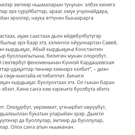
кинилэр эмтиир ньымаларын туһунан элбэх кинигэ
алар эрэ суруйбаттар, араас омук учуонайдара,
йан эрэллэр, наука өттүнэн быһаарарга
астаах, аҕам саастаах дьон өйдөбүлбүтүгэр
былыр эрэ баар этэ, кэлиҥҥи ойууннартан Савей,
н кырдьаҕас, Абый кырдьаҕаһа Константин
ыр буоллахпытына, билигин мунан олоробут.
й сөхтөрбүт феноменынан Күннэй Кардашевская
ттар-удаҕаттар төннөр кэмнэрэ кэлбит”, – диэн
да сөҕө-махтайа истибиппит. Биһиги
ҕан кырдьаҕас буолуохтаах этэ. Ол гынан баран
 эбээт. Кини саҥа кэм кэрэһитэ буолбута эбитэ
т. Олоҕурбут, үөрэммит, үгэһирбит көрүүбүт,
 дьалкыллан букатын уларыйан эрэр. Дьикти
рүүлэнэр да буоллулар, эмтиир да буоллулар,
улар. Олох саҥа атын ньыманан.