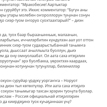
ментатор: “Мракобесие! Аартыктар
эн суруйбут этэ. Иккис комментатор: “Бүгүн аны
ары утары молебен оҥороллорун туһунан сонун
оҕо сиэр-туом оҥоруо суохтаахтарый?” – диэн
р да, туох баар бырааһынньык, малааһын,
ларбытын, иччилэрбитин күндүлээн аал уот оттон
тинник сиэр-туом судаарыстыбаннай таһымҥа
уола, дьыссаат аһыллыыта буоллун, дьиэ
м да ону омнуолаабат. Ол аата саха итэҕэлин
оруотунан” эрэ буолбакка, үөрэхтээх-хаардаах,
онунан-хотунунан тутуһуллар, билиниллэр
сокуон суруйар үрдүкү уоргаҥҥа – Норуот
а диэн тыл көтөхтүлэр. Ити аата саха итэҕэлэ
сокуон таһымыгар тахсан эрэрин туоһута буолар.
 ислам – Россия официальнай итэҕэллэрин
о да киирдэҕинэ туох куһаҕаннаах үһү?