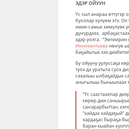
ЭДЭР ОЙУУН
Үс сыл анараа өттүгэр
буоллар күлүөм этэ. Ол
имик-самык көмүлүөк уо
дүҥүрдээх, арбаҕастаа
эдэр уолга. “Эмтиирин 
Иннокентьева
нөҥүө ыйы
баҕайытык ээх диэбитиг
Бу ойууну уулуссаҕа көр
туох да уратыта суох д
сахалыы ылбаҕайдык са
аныгылыы быһыылаах т
“Үс саастаахпар диэ
көрөр дии саныырым
саҥарарбыттан, кэп
“хайдах хайдаҕый” 
хардаҕас быраҕа-бы
баран кыайан куопп