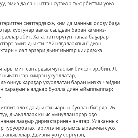
уу, эмиэ да санныттан сүгэһэр түһэрбиттии үөһэ
тэриттэн сиэттэрдэххэ, ким да маннык олоҕу баҕа
уотар, куотунар аакка сылдьан баран кэмниэ-
араллар эбит. Хата, төттөрүтүн наһаа баҕарар
ттэрэ эмиэ дьикти. “Айылҕалаахпын” диэн
тарын сөп эрээри дьиҥ иһигэр киирдэххэ
ытары мин саҥардыы чугастык билсэн эрэбин. Л.
алыыһатыгар киирэн укуоллатар,
дэ оннук хараҕар укуоллатан баран миэхэ чэйдии
ан хараҕыҥ ыалдьар буолла диэн ыйыппыппар:
.
иппит олох да дьикти ыарыы буолан биэрдэ. 26-
туу, дьаһаллаах кыыс умнуллан эрэр оҕо
ананан лааҕыр дириэктэринэн анатар. Улаханнык
ҕар туруорбатах тэрилтэтигэр ымсыырааччы суох
э аныыллар. Дьиэни-уоту сөргүтэн,