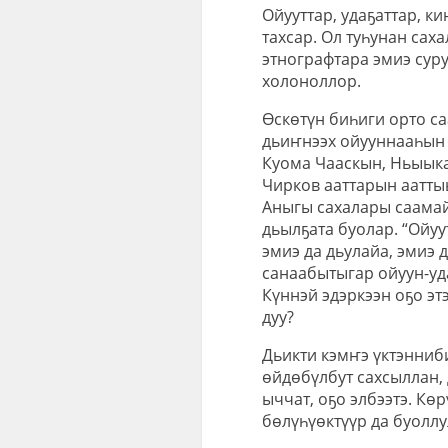
Ойууттар, удаҕаттар, 
тахсар. Ол туһунан сах
этнографтара эмиэ суру
холоноллор.
Өскөтүн биһиги орто са
дьиҥнээх ойууннааһын 
Куома Чааскын, Ньыыка
Чирков ааттарын аатты
Аныгы сахалары саама
дьылҕата буолар. “Ойуу
эмиэ да дьулайа, эмиэ 
санаабытыгар ойуун-уда
Күннэй эдэркээн оҕо этэ
дуу?
Дьикти кэмҥэ үктэнниби
өйдөбүлбут сахсыллан,
ыччат, оҕо элбээтэ. Кө
бөлүһүөктүүр да буолл