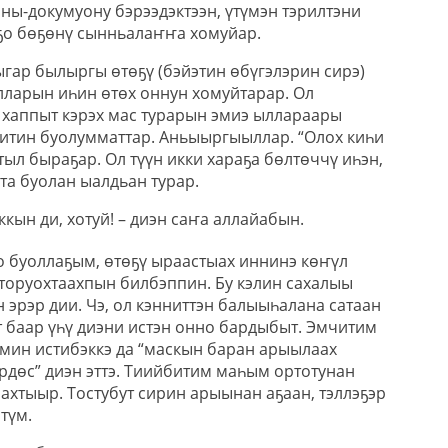
ны-докумуону бэрээдэктээн, үтүмэн тэрилтэни
ҕо бөҕөнү сынньалаҥҥа хомуйар.
ыгар былыргы өтөҕү (бэйэтин өбүгэлэрин сирэ)
лларын иһин өтөх оннун хомуйтарар. Ол
 хаппыт кэрэх мас турарын эмиэ ыллараары
итин буолумматтар. Аньыыргыыллар. “Олох киһи
 тыл быраҕар. Ол түүн икки хараҕа бөлтөччү иһэн,
та буолан ыалдьан турар.
кын ди, хотуй! – диэн саҥа аллайабын.
о буоллаҕым, өтөҕү ыраастыах иннинэ көҥүл
торуохтаахпын билбэппин. Бу кэлин сахалыы
н эрэр дии. Чэ, ол кэнниттэн балыыһалана сатаан
 баар үһү диэни истэн онно бардыбыт. Эмчитим
ммин истибэккэ да “маскын баран арыылаах
рдөс” диэн эттэ. Тиийбитим маһым ортотунан
аахтыыр. Тостубут сирин арыынан аҕаан, тэллэҕэр
түм.