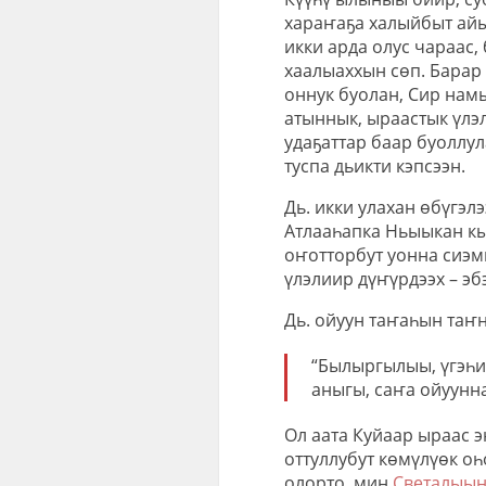
хараҥаҕа халыйбыт айы
икки арда олус чараас,
хаалыаххын сөп. Барар с
оннук буолан, Сир нам
атыннык, ыраастык үлэл
удаҕаттар баар буоллул
туспа дьикти кэпсээн.
Дь. икки улахан өбүгэл
Атлааһапка Ньыыкан кы
оҥотторбут уонна сиэмм
үлэлиир дүҥүрдээх – эб
Дь. ойуун таҥаһын таҥ
“Былыргылыы, үгэһи
аныгы, саҥа ойуунна
Ол аата Куйаар ыраас 
оттуллубут көмүлүөк оһ
олорто, мин
Светалыы