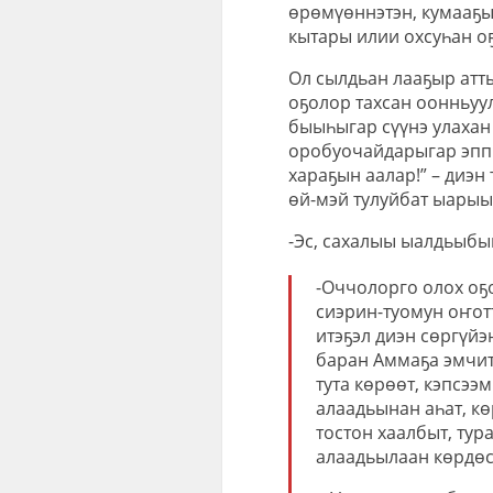
өрөмүөннэтэн, кумааҕы
кытары илии охсуһан о
Ол сылдьан лааҕыр атт
оҕолор тахсан оонньуу
быыһыгар сүүнэ улахан
оробуочайдарыгар эпп
хараҕын аалар!” – диэн
өй-мэй тулуйбат ыарыы
-Эс, сахалыы ыалдьыбык
-Оччолорго олох оҕ
сиэрин-туомун оҥот
итэҕэл диэн сөргүйэ
баран Аммаҕа эмчит
тута көрөөт, кэпсээ
алаадьынан аһат, кө
тостон хаалбыт, тур
алаадьылаан көрдөс