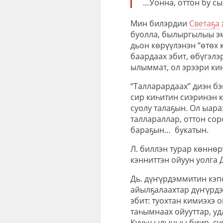
…Уонна, оттон бу сы
Мин билэрдии
Светаҕа
буолла, былыргылыы эм
дьон көрүүлэнэн “өтөх 
баардаах эбит, өбүгэлэ
ылыммат, ол эрээри кин
“Талларардаах” диэн бэ
сир киһитин сиэринэн 
суолу талаҕын. Ол ыара
таллараллар, оттон сор
бараҕын… букатын.
Л. биллэн турар көннөр
кэнниттэн ойуун уолга 
Дь. дүҥүрдэммитин кэп
айылҕалаахтар дүҥүрдэ
эбит: туохтан кимиэхэ
таһымнаах ойууттар, уд
Күүһү ылыныы биир, су