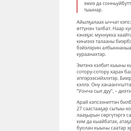
эмиэ да сонньуйбутт
тыынар.
Айылҕалаах ыччат кэпсэ
өттүнэн талбат. Наар к
кэнэҕэс муннукка хаайт
киһиэхэ талааны биэрбэ
бэйэлэрин албыннаныах
кураанахтар.
Эмтэнэ кэлбит кыыһы к
сотору-сотору харах б
эппэрээсийэлэтэр. Биир
кэллэ. Ону хаһааҥҥытт
“Уонча сыл дуу”, – диэтэ
Арай кэпсээниттэн билб
27 саастааҕар сытыы-хо
лааҕырын сөргүтэргэ с
ким да кыайбатах, ата
буолан кыыһы саатар эр