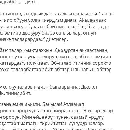
лдьабын, – диэтэ.
эппиппэр, кырдьык да “сахалыы ыалдьыбыт” диэн
тиир ойуун уолга тиэрдиэм диэтэ. Айылҕалаах
кирин-хоҕун бу кыыс бэйэтигэр ылбыт, бэйэтэ да
рэ эмтиир дьоҕуру биэрэ сатыыллар, онтун
иэхэ талларардаах” диэтилэр.
йэҥ талар кыахтааххын. Дьоҕуртан аккаастанан,
көннөрү олоҕунан олоруоххун сөп, эбэтэр эмтиир
хаттардаах, толуктаах. Өбүгэлэр итинник сороххо
оххо талларбаттар эбит: эбэтэр ылынаҕын, эбэтэр
ү олоҕу талабын диэн быһаарынна. Дьэ, ол
Дь. тиийдибит.
сээнэ эмиэ дьикти. Баһылай Атлааһап
рин оҥорор уустартан биирдэстэрэ. Этиттэрэллэр
 оҥорорун. Мин өйдөөбүппүнэн, саамай үрдүкү
аҕаттар тыатааҕы тириититтэн дүҥүрдэнэллэр.
олу талыы араас-араас. Үрүҥ суолунан баран иһэн