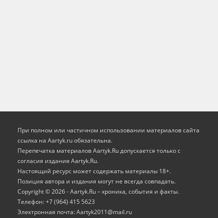
При полном или частичном использовании материалов сайта
ссылка на Aartyk.ru oбязательна.
Перепечатка материалов Aartyk.Ru допускается только с
согласия издания Aartyk.Ru.
Настоящий ресурс может содержать материалы 18+.
Позиция автора и издания могут не всегда совпадать.
Copyright © 2026 - Aartyk.Ru – хроника, события и факты.
Телефон: +7 (964) 415 5623
Электронная почта: Aartyk2011@mail.ru