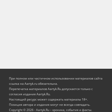
При полном или частичном использовании материалов сайта
ссылка на Aartyk.ru oбязательна.
Перепечатка материалов Aartyk.Ru допускается только с
согласия издания Aartyk.Ru.
Настоящий ресурс может содержать материалы 18+.
Позиция автора и издания могут не всегда совпадать.
Copyright © 2026 - Aartyk.Ru – хроника, события и факты.