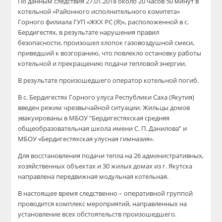
По данным следствия 27.01.2018 около 20 часов 50 минут в
котельной «Районного исполнительного комитета»
Горного филиала ГУП «ЖКХ РС (Я)», расположенной в с.
Бердигестях, в результате нарушения правил
безопасности, произошел хлопок газовоздушной смеси,
приведший к возгоранию, что повлекло остановку работы
котельной и прекращению подачи тепловой энергии.
В результате произошедшего оператор котельной погиб.
В с. Бердигестях Горного улуса Республики Саха (Якутия)
введен режим чрезвычайной ситуации. Жильцы домов
эвакуированы в МБОУ “Бердигестяхская средняя
общеобразовательная школа имени С. П. Данилова” и
МБОУ «Бердигестяхская улусная гимназия».
Для восстановления подачи тепла на 26 административных,
хозяйственных объектах и 30 жилых домах из г. Якутска
направлена передвижная модульная котельная.
В настоящее время следственно – оперативной группой
проводится комплекс мероприятий, направленных на
установление всех обстоятельств произошедшего.