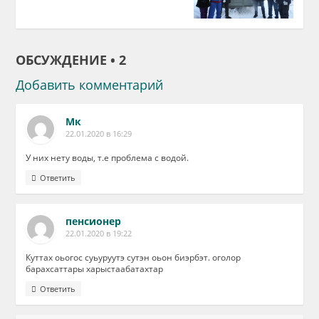
ОБСУЖДЕНИЕ • 2
Добавить комментарий
Мк
22.01.2020 в 16:29
У них нету воды, т.е проблема с водой.
Ответить
пенсионер
22.01.2020 в 19:22
Куттах оьогос суьуруутэ сутэн оьон биэрбэт. оголор
барахсаттары харыстаабатахтар
Ответить