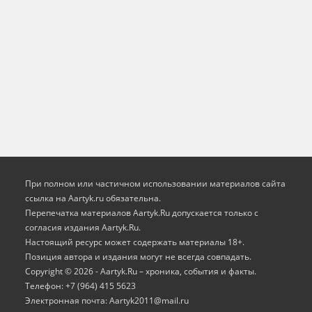
При полном или частичном использовании материалов сайта
ссылка на Aartyk.ru oбязательна.
Перепечатка материалов Aartyk.Ru допускается только с
согласия издания Aartyk.Ru.
Настоящий ресурс может содержать материалы 18+.
Позиция автора и издания могут не всегда совпадать.
Copyright © 2026 - Aartyk.Ru – хроника, события и факты.
Телефон: +7 (964) 415 5623
Электронная почта: Aartyk2011@mail.ru