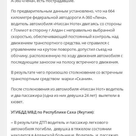
А-360 «Лена», есть пострадавшие.
По предварительным данным установлено, что на 664
километре федеральной автодороги А-360 «Лена»,
водитель автомобиля «Ниссан Ноте» двигаясь со стороны
г.Томмот в сторону г.Алдан с неправильно выбранной
скоростью, обеспечивающей постоянный контроль над
движением транспортного средства, не справился с
управлением на крутом повороте, допустил съезд на
обочину, расположенную по ходу движения автомобиля с
последующим заносом на полосу встречного движения.
В результате чего произошло столкновение со встречным
транспортным средством марки «Скания».
После столкновения из автомобиля «Ниссан Нот» водитель
и два пассажира (одна из них девушка 24 лет) вылетели в
кювет.
УГИБДД МВД по Республике Саха (Якутия):
–
В результате ДТП водитель и пассажир легкового
автомобиля погибли, девушка в тяжелом состоянии
находится в Алданской больнице. Водитель и пассажир