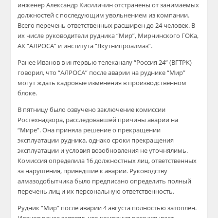
инженер Александр Кисиличин отстранены от занимаемых
должностей с последующим увольнением из компании.
Всего перечень ответственных расширен до 24 человек. В
их числе руководители рудника “Мир”, Мирнинского ГОКа,
АК “АЛРОСА” и института “Якутнипроалмаз”.
Ранее Иванов в интервью телеканалу “Россия 24” (ВГТРК)
говорил, что “АЛРОСА” после аварии на руднике “Мир”
могут ждать кадровые изменения в производственном
блоке.
В пятницу было озвучено заключение комиссии
Ростехнадзора, расследовавшей причины аварии на
“Мире”. Она приняла решение о прекращении
эксплуатации рудника, однако сроки прекращения
эксплуатации и условия возобновления не уточнялимь.
Комиссия определила 16 должностных лиц, ответственных
за нарушения, приведшие к аварии. Руководству
алмазодобытчика было предписано определить полный
перечень лиц и их персональную ответственность.
Рудник “Мир” после аварии 4 августа полностью затоплен.