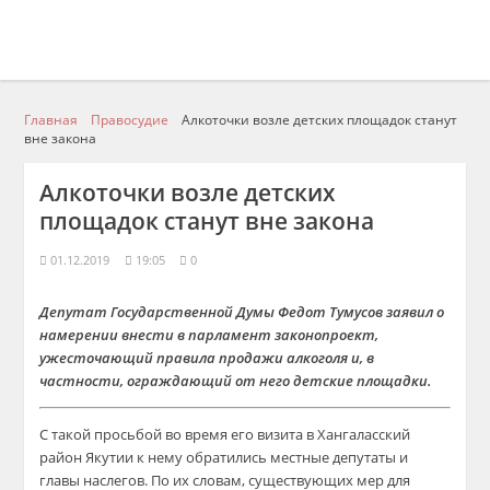
Главная
Правосудие
Алкоточки возле детских площадок станут
вне закона
Алкоточки возле детских
площадок станут вне закона
01.12.2019
19:05
0
Депутат Государственной Думы Федот Тумусов заявил о
намерении внести в парламент законопроект,
ужесточающий правила продажи алкоголя и, в
частности, ограждающий от него детские площадки.
С такой просьбой во время его визита в Хангаласский
район Якутии к нему обратились местные депутаты и
главы наслегов. По их словам, существующих мер для