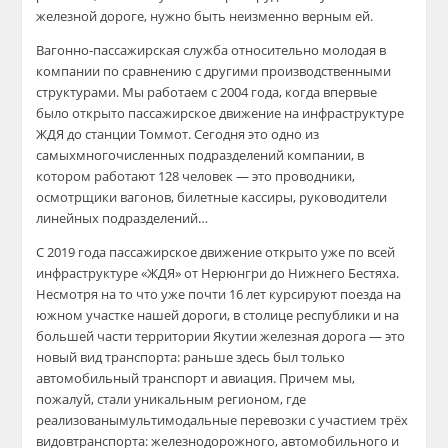
железной дороге, нужно
быть неизменно верным ей.
Вагонно-пассажирская служба относительно
молодая в
компании по сравнению с другими
производственными
структурами. Мы работаем
с 2004 года, когда впервые
было открыто пассажирское движение на инфраструктуре
ЖДЯ до станции Томмот.
Сегодня это одно из
самых
многочисленных подразделений компании,
в
котором работают 128 человек — это проводники,
осмотрщики вагонов, билетные кассиры,
руководители
линейных
п
одразделений…
С 2019 года пассажирское движение открыто уже
по всей
инфраструктуре «ЖДЯ» от Нерюнгри
до Нижнего Бестяха.
Несмотря на
то
что уже почти
16 лет курсируют поезда на
южном участке нашей
дороги, в столице республики и на
большей части
территории Якутии железная дорога — это
новый
вид транспорта:
раньше здесь был только
автомо
бильный транспорт и авиация. Причем мы,
пожалуй,
стали уникальным регионом, где
реализованы
мультимодальные
перевозки с участием трёх
видов
транспорта: железнодорожного, автомобильного
и