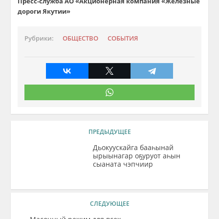
Пресс-служба АО «Акционерная компания «Железные
дороги Якутии»
Рубрики:
ОБЩЕСТВО
СОБЫТИЯ
ПРЕДЫДУЩЕЕ
Дьокуускайга бааһынай
ырыынагар оҕуруот аһын
сыаната чэпчиир
СЛЕДУЮЩЕЕ