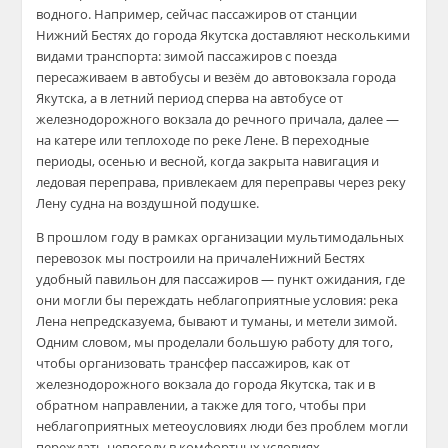
водного. Например, сейчас пас
сажиров от стан
ции
Нижний Бестях до города Якутска доставляют
несколькими
видами транспорта: зимой пассажиров с поезда
пересаживаем в автобусы и везём
до автовокзала города
Якутска, а в летний период
сперва
на автобусе от
железнодорожного вокзала
до речного причала, далее —
на катере или теплоходе по реке Лене. В переходные
периоды, осенью
и весной,
когда закрыта навигация и
ледовая переправа, привлекаем для переправы через реку
Лену
судна на воздушной подушке.
В прошлом году в рамках организации мультимодальных
перевозок мы построили на причалеНижний Бестях
удобный павильон для пассажиров — пункт ожидания, где
они могли бы переждать неблагоприятные условия: река
Лена непредсказуема, бывают и туманы, и метели зимой.
Одним словом, мы проделали большую работу для того,
чтобы организовать трансфер пассажиров, как от
железнодорожного вокзала до города Якутска, так и в
обратном направлении, а также для того, чтобы при
неблагоприятных метеоусловиях люди без проблем могли
переждать непогоду в комфортных условиях.