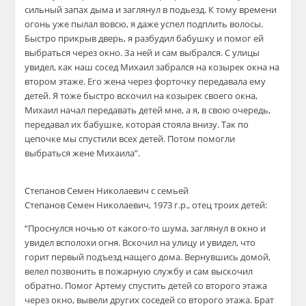
сильный запах дыма и заглянул в подьезд. К тому времени
огонь уже пылал вовсю, я даже успел подплить волосы.
Быстро прикрыв дверь, я разбудил бабушку и помог ей
выбраться через окно. За ней и сам выбрался. С улицы
увидел, как наш сосед Михаил забрался на козырек окна на
втором этаже. Его жена через форточку передавала ему
детей. Я тоже быстро вскочил на козырек своего окна,
Михаил начал передавать детей мне, а я, в свою очередь,
передавал их бабушке, которая стояла внизу. Так по
цепочке мы спустили всех детей. Потом помогли
выбраться жене Михаила”.
Степанов Семен Николаевич с семьей
Степанов Семен Николаевич, 1973 г.р., отец троих детей:
“Проснулся ночью от какого-то шума, заглянул в окно и
увидел всполохи огня. Вскочил на улицу и увидел, что
горит первый подъезд нащего дома. Вернувшись домой,
велел позвонить в пожарную службу и сам выскочил
обратно. Помог Артему спустить детей со второго этажа
через окно, вывели других соседей со второго этажа. Брат