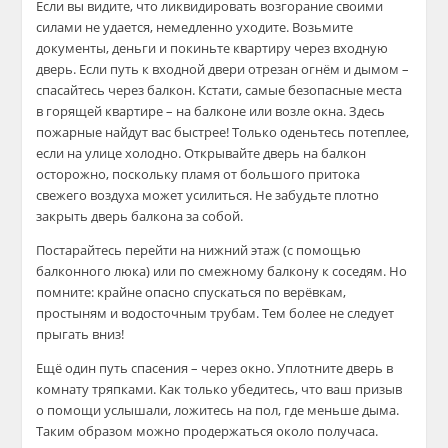
Если вы видите, что ликвидировать возгорание своими
силами не удается, немедленно уходите. Возьмите
документы, деньги и покиньте квартиру через входную
дверь. Если путь к входной двери отрезан огнём и дымом –
спасайтесь через балкон. Кстати, самые безопасные места
в горящей квартире – на балконе или возле окна. Здесь
пожарные найдут вас быстрее! Только оденьтесь потеплее,
если на улице холодно. Открывайте дверь на балкон
осторожно, поскольку пламя от большого притока
свежего воздуха может усилиться. Не забудьте плотно
закрыть дверь балкона за собой.
Постарайтесь перейти на нижний этаж (с помощью
балконного люка) или по смежному балкону к соседям. Но
помните: крайне опасно спускаться по верёвкам,
простыням и водосточным трубам. Тем более не следует
прыгать вниз!
Ещё один путь спасения – через окно. Уплотните дверь в
комнату тряпками. Как только убедитесь, что ваш призыв
о помощи услышали, ложитесь на пол, где меньше дыма.
Таким образом можно продержаться около получаса.