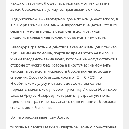
каждую квартиру. Люди спасались как могли – схватив
детей, бросались на улицу, выпрыгивали в окно…
В двухэтажном 18-квартирном доме по улице Чусовского, 8
в г. Нюрба жили 18 семей – 28 взрослых и 38 детей. Это в их
семьи в ту ночь пришла беда, они в доли секунды
лишились крыши над головой, остались в чем были.
Благодоря грамотным действиям самих жильцов и тех кто
пришел им на помощь, жертв во время этого не было. В
жизни всегда есть такие люди, которые не могут остаться в
стороне от чужих бед, которые в критические моменты
находят в себе силы и смелость броситься на помощь и
спасения. Особую благодарность от ОГПС РС(Я) по
Нюрбинскому улусу и от жильцов дома мы хотим
передать маленькому герою – ученику 7 класса Убаянской
школы Артуру Назарову, который в ту страшную ночь,
преодолев страх и не поддаваясь общей панике, бросился
спасать людей из огня.
Вот что рассказывает сам Артур:
“Я живу на первом этаже 13 квартире. Ночью почуствовал