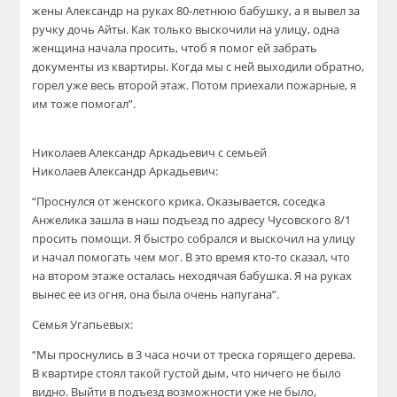
жены Александр на руках 80-летнюю бабушку, а я вывел за
ручку дочь Айты. Как только выскочили на улицу, одна
женщина начала просить, чтоб я помог ей забрать
документы из квартиры. Когда мы с ней выходили обратно,
горел уже весь второй этаж. Потом приехали пожарные, я
им тоже помогал”.
Николаев Александр Аркадьевич с семьей
Николаев Александр Аркадьевич:
“Проснулся от женского крика. Оказывается, соседка
Анжелика зашла в наш подъезд по адресу Чусовского 8/1
просить помощи. Я быстро собрался и выскочил на улицу
и начал помогать чем мог. В это время кто-то сказал, что
на втором этаже осталась неходячая бабушка. Я на руках
вынес ее из огня, она была очень напугана”.
Семья Угапьевых:
“Мы проснулись в 3 часа ночи от треска горящего дерева.
В квартире стоял такой густой дым, что ничего не было
видно. Выйти в подъезд возможности уже не было,