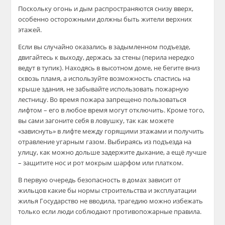
Поскольку огонь и дым распространяются снизу вверх,
особенно осторожными должны быть жители верхних
этажей.
Если вы случайно оказались в задымленном подъезде,
двигайтесь к выходу, держась за стены (перила нередко
ведут в тупик). Находясь в высотном доме, не бегите вниз
сквозь пламя, а используйте возможность спастись на
крыше здания, не забывайте использовать пожарную
лестницу. Во время пожара запрещено пользоваться
лифтом – его в любое время могут отключить. Кроме того,
вы сами загоните себя в ловушку, так как можете
«зависнуть» в лифте между горящими этажами и получить
отравление угарным газом. Выбираясь из подъезда на
улицу, как можно дольше задержите дыхание, а ещё лучше
– защитите нос и рот мокрым шарфом или платком.
В первую очередь безопасность в домах зависит от
жильцов какие бы нормы строительства и эксплуатации
жилья Государство не вводила, трагедию можно избежать
только если люди соблюдают противопожарные правила.