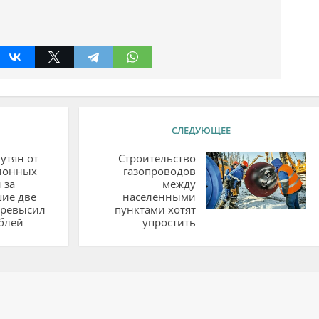
СЛЕДУЮЩЕЕ
утян от
Строительство
ионных
газопроводов
 за
между
ие две
населёнными
превысил
пунктами хотят
блей
упростить
ий