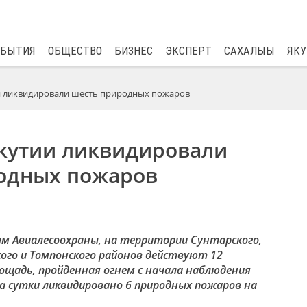
$
82.17
0.76
ОБЫТИЯ
ОБЩЕСТВО
БИЗНЕС
ЭКСПЕРТ
САХАЛЫЫ
ЯКУ
ии ликвидировали шесть природных пожаров
Якутии ликвидировали
одных пожаров
 Авиалесоохраны, на территории Сунтарского,
кого и Томпонского районов действуют 12
ощадь, пройденная огнем с начала наблюдения
За сутки ликвидировано 6 природных пожаров на