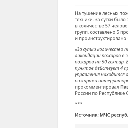
На тушение лесных пож
техники. За сутки было
в количестве 57 челов
групп, составлено 5 п
и
проинструктировано 
«
За сутки
количество п
ликвидации пожаров в 
пожаров
на 50 г
ектар
.
пунктов
действует 4 п
управления находится 
пожарами
натерритор
прокомментировал
Па
России по Республике С
***
Источник: МЧС респу