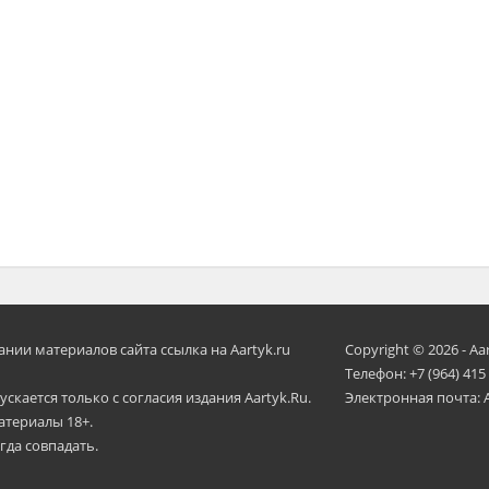
ии материалов сайта ссылка на Aartyk.ru
Copyright © 2026 - Aa
Телефон: +7 (964) 415
скается только с согласия издания Aartyk.Ru.
Электронная почта: 
атериалы 18+.
гда совпадать.