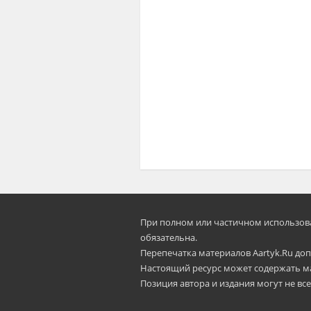
При полном или частичном использован
oбязательна.
Перепечатка материалов Aartyk.Ru допу
Настоящий ресурс может содержать м
Позиция автора и издания могут не все