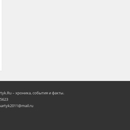
rtyk.Ru – хроника, события и факты.
 5623
Aartyk2011@mail.ru