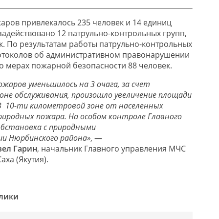
аров привлекалось 235 человек и 14 единиц
 задействовано 12 патрульно-контрольных групп,
ек. По результатам работы патрульно-контрольных
ротоколов об административном правонарушении
о мерах пожарной безопасности 88 человек.
ожаров
уменьшилось на 3 очага,
за счет
зоне обслуживания, произошло увеличение площади
В
10
-ти
километровой
зоне о
т населенных
риродных пожара. На особом контроле Главного
обстановка с природными
ии
Нюрбинского
района
»
, —
вел Гарин
, начальник Главного управления МЧС
аха (Якутия).
блики