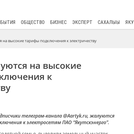
$
81.41
0.48
ОБЫТИЯ
ОБЩЕСТВО
БИЗНЕС
ЭКСПЕРТ
САХАЛЫЫ
ЯКУ
я на высокие тарифы подключения к электричеству
луются на высокие
ключения к
тву
дписчики телеграм-канала @Aartyk.ru, жалуются
ключения к электросетям ПАО “Якутскэнерго”.
огодетной семье, выделили земельный участок.