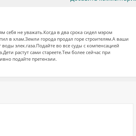
м себя не уважать.Когда в два срока сидел мэром
тил в хлам.Земли города продал горе строителям.А ваши
г воды элек.газа.Подайте во все суды с компенсацией
.Дети растут сами стареете.Тем более сейчас при
ивно подайте претензии.
ий