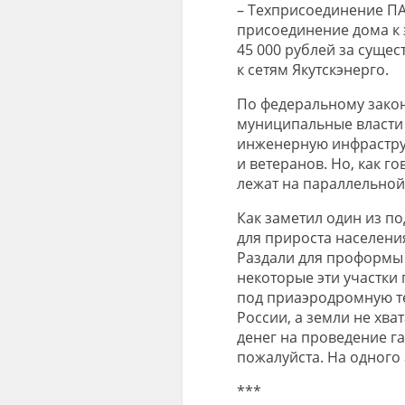
– Техприсоединение ПА
присоединение дома к 
45 000 рублей за сущес
к сетям Якутскэнерго.
По федеральному закону
муниципальные власти 
инженерную инфраструк
и ветеранов. Но, как г
лежат на параллельной
Как заметил один из по
для прироста населения
Раздали для проформы 
некоторые эти участки 
под приаэродромную т
России, а земли не хва
денег на проведение газ
пожалуйста. На одного а
***