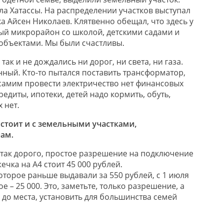
ла Хатассы. На распределении участков выступал
ка Айсен Николаев. Клятвенно обещал, что здесь у
ный микрорайон со школой, детскими садами и
объектами. Мы были счастливы.
так и не дождались ни дорог, ни света, ни газа.
нный. Кто-то пытался поставить трансформатор,
 самим провести электричество нет финансовых
редиты, ипотеки, детей надо кормить, обуть,
 нет.
бстоит и с земельными участками,
ам.
т так дорого, простое разрешение на подключение
ечка на А4 стоит 45 000 рублей.
оторое раньше выдавали за 550 рублей, с 1 июля
е – 25 000. Это, заметьте, только разрешение, а
ь до места, установить для большинства семей