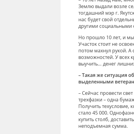
Землю выдали возле се
тогдашний мэр г. Якутс
нас будет свой отдель
другими социальными 
Но прошло 10 лет, и мы 
Участок стоит не освое
потом махнул рукой. А
возможностей. У всех к
выучить… денег лишних
– Такая же ситуация о
выделенными ветеран
– Сейчас провести све
трехфазки – одна бумаж
Получить техусловие, к
стало 45 000. Однофазно
купить столб, доставит
неподъемная сумма.