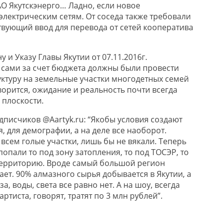
О Якутскэнерго… Ладно, если новое
электрическим сетям. От соседа также требовали
твующий ввод для перевода от сетей кооператива
 и Указу Главы Якутии от 07.11.2016г.
сами за счет бюджета должны были провести
туру на земельные участки многодетных семей
оворится, ожидание и реальность почти всегда
 плоскости.
дписчиков @Aartyk.ru: “Якобы условия создают
, для демографии, а на деле все наоборот.
всем голые участки, лишь бы не вякали. Теперь
попали то под зону затопления, то под ТОСЭР, то
ерриторию. Вроде самый большой регион
тает. 90% алмазного сырья добывается в Якутии, а
а, воды, света все равно нет. А на шоу, всегда
ртиста, говорят, тратят по 3 млн рублей”.