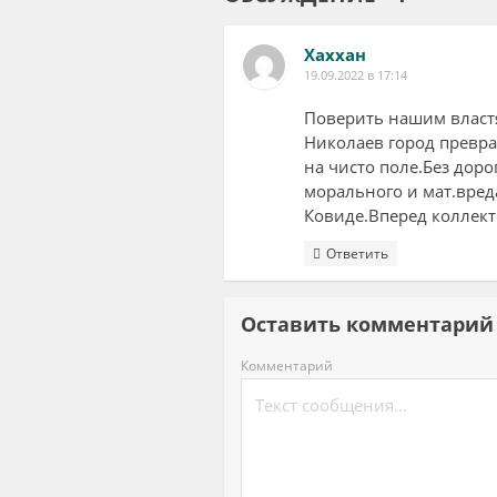
Хаххан
19.09.2022 в 17:14
Поверить нашим властя
Николаев город превра
на чисто поле.Без доро
морального и мат.вреда
Ковиде.Вперед коллект
Ответить
Оставить комментар
Комментарий