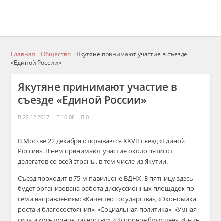
Главная
Общество
Якутяне принимают участие в съезде
«Единой России»
Якутяне принимают участие в
съезде «Единой России»
22.12.2017
16:08
0
В Москве 22 декабря открывается XXVII съезд «Единой
России». В нем принимают участие около пятисот
делегатов со всей страны, в том числе из Якутии.
Съезд проходит в 75-м павильоне ВДНХ. В пятницу здесь
будет организована работа дискуссионных площадок по
семи направлениям: «Качество государства», «Экономика
роста и благосостояния», «Социальная политика», «Умная
сила и культурное лидерство», «Здоровое будущее», «Быть