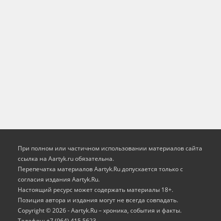
При полном или частичном использовании материалов сайта
ссылка на Aartyk.ru oбязательна.
Перепечатка материалов Aartyk.Ru допускается только с
согласия издания Aartyk.Ru.
Настоящий ресурс может содержать материалы 18+.
Позиция автора и издания могут не всегда совпадать.
Copyright © 2026 - Aartyk.Ru – хроника, события и факты.
Телефон: +7 (964) 415 5623