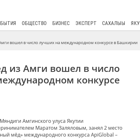
$
82.17
0.76
ОБЫТИЯ
ОБЩЕСТВО
БИЗНЕС
ЭКСПЕРТ
САХАЛЫЫ
ЯКУ
 Амги вошел в число лучших на международном конкурсе в Башкирии
д из Амги вошел в число
международном конкурсе
 Мяндиги Амгинского улуса Якутии
ринимателем Маратом Заляловым, занял 2 место
ный мёд» международного конкурса ApiGlobal –