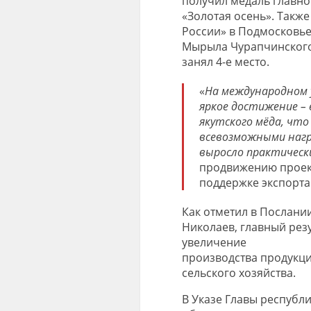
получил медаль главн
«Золотая осень». Такж
России» в Подмосковье
Мырыла Чурапчинского 
занял 4-е место.
«
На международном у
яркое достижение –
якутского мёда, что
всевозможными нагр
выросло практически
продвижению проект
поддержке экспорта
Как отметил в Послани
Николаев, главный резу
увеличение
производства продукци
сельского хозяйства.
В Указе Главы республ