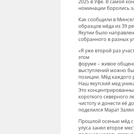
2025 в Уфе. В самой ко
номинации боролись за
Как сообщили в Минсель
образцов мёда из 39 р
Якутии было направлен
собранного в разных у
«Я уже второй раз уча
этом
форуме – живое общени
выступлений можно бы
позиции. Мёд каждого р
Наш якутский мед уник
Это концентрированный
короткого северного ле
чистоту и донести её д
поделился Марат Залял
Прошлой осенью мёд с 
улуса занял второе мес