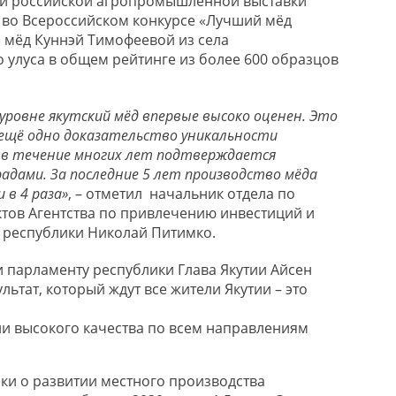
ой российской агропромышленной выставки
е во Всероссийском конкурсе «Лучший мёд
 мёд Куннэй Тимофеевой из села
улуса в общем рейтинге из более 600 образцов
ровне якутский мёд впервые высоко оценен. Это
 ещё одно доказательство уникальности
 в
течение многих лет подтверждается
адами. За последние 5
лет производство мёда
 в 4 раза»
, – отметил начальник отдела по
ов Агентства по привлечению инвестиций и
 республики Николай Питимко.
и парламенту республики Глава Якутии Айсен
льтат, который ждут все жители Якутии – это
и высокого качества по всем направлениям
ики о развитии местного производства