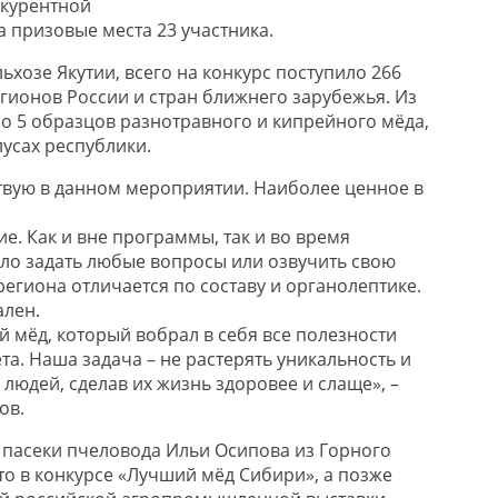
нкурентной
 призовые места 23 участника.
хозе Якутии, всего на конкурс поступило 266
егионов России и стран ближнего зарубежья. Из
о 5 образцов разнотравного и кипрейного мёда,
лусах республики.
ствую в данном мероприятии. Наиболее ценное в
е. Как и вне программы, так и во время
ло задать любые вопросы или озвучить свою
егиона отличается по составу и органолептике.
ален.
 мёд, который вобрал в себя все полезности
та. Наша задача – не растерять уникальность и
о людей, сделав их жизнь здоровее и слаще», –
ов.
пасеки пчеловода Ильи Осипова из Горного
то в конкурсе «Лучший мёд Сибири», а позже