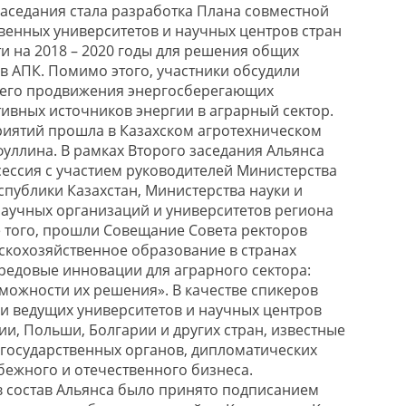
заседания стала разработка Плана совместной
венных университетов и научных центров стран
и на 2018 – 2020 годы для решения общих
 в АПК. Помимо этого, участники обсудили
его продвижения энергосберегающих
тивных источников энергии в аграрный сектор.
иятий прошла в Казахском агротехническом
фуллина. В рамках Второго заседания Альянса
сессия с участием руководителей Министерства
спублики Казахстан, Министерства науки и
научных организаций и университетов региона
 того, прошли Совещание Совета ректоров
скохозяйственное образование в странах
редовые инновации для аграрного сектора:
ожности их решения». В качестве спикеров
и ведущих университетов и научных центров
сии, Польши, Болгарии и других стран, известные
 государственных органов, дипломатических
бежного и отечественного бизнеса.
 состав Альянса было принято подписанием