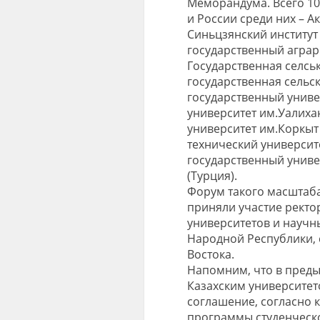
Меморандума. Всего 10
и России среди них – А
Синьцзянский институт
государственный аграр
Государственная селсь
государственная сельс
государственный униве
университет им.Уалиха
университет им.Коркыт 
технический университ
государственный униве
(Турция).
Форум такого масштаба
приняли участие ректо
университетов и научн
Народной Республики, 
Востока.
Напомним, что в преды
Казахским университе
соглашение, согласно 
программы студенческ