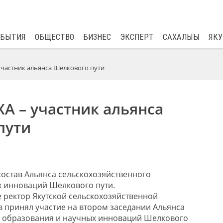
$
81.41
0.48
ОБЫТИЯ
ОБЩЕСТВО
БИЗНЕС
ЭКСПЕРТ
САХАЛЫЫ
ЯКУ
участник альянса Шелкового пути
ХА – участник альянса
пути
состав Альянса сельскохозяйственного
 инноваций Шелкового пути.
е ректор Якутской сельскохозяйственной
 принял участие на втором заседании Альянса
о образования и научных инноваций Шелкового