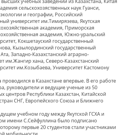
 высших учебных заведений из Казахстана, Китая
кадемия сельскохозяственных наук Гуанси,
 экологии и географии, Российский
ный университет им.Тимирязева, Якутская
кохозяйственная академия, Приморская
кохозяйственная академия, Южно-уральский
рситет, Кокшетауский государственный
нова, Кызылординский государственный
Ата, Западно-Казахстанский аграрно-
ет им.Жангир хана, Северо-Казахстанский
рситет им.Козыбаева, Университет Кастомону
 проводился в Казахстане впервые. В его работе
ра, руководители и ведущие ученые из 50
ых центров Республики Казахстан, Китайской
стран СНГ, Европейского Союза и Ближнего
дущем учебном году между Якутской ГСХА и
том имени С.Сейфуллина было подписано
которому первые 20 студентов стали участниками
ой мобильности.