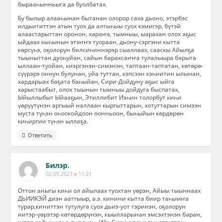
бырааһынньыга да буолбатах.
Бу былыр алааһынан бытанан олорор саха дьоно, этэрбэс
илдьититтэн атын туох да алтыһыы суох кэмигэр, бүтэй
алаастарыттан оронон, хараҥа, тымныы, ыарахан олох аҕыс
ыйдаах кыһынын этэҥҥэ туораан, дьону-сэргэни кытта
көрсүһэ, оҕолорун билсиһиннэрэр сыаллаах, сааскы Айылҕа
тыыныттан дуоһуйан, сайын барахсаҥҥа тулалыыра барыта
ыллаан-туойан, киэргэнэн-симэнэн, таптаан-таптатан, көтөрө-
сүүрэрэ оннун булунан, уйа туттан, кэпсээн кэһиитин ылынан,
хардарыах баҕата баһыйан, Сири-Дойдуну аҕыс ыйга
харыстаабыт, олох тыынын тымныы дойдуга быспатах,
Ыйыллыбыт Ыйааҕын, Этиллибит Иэһин толорбут киһи
үөрүүтүнэн аргыый наллаан кыргыттарын, хотуттарын симээн
муста түһэн оһоокойдоон оонньоон, быһыйын көрдөрөн
киһиргии түһэн ыллаҕа.
Ответить
Билэр.
02.05.2023 в 11:21
Оттон аныгы киһи ол айылаах туохтан үөрэн, Айыы тыыннаах
ДЬИИКЭЙ диэн ааттыыр, а.э. кинини кытта биир таһымҥа
турар,киниттэн тутулуга суох дьиэ-уот тэринэн, оҕолорун
иитэр-үөрэтэр көтөрдөрүнэн, кыылларынан эмсэхтэнэн баран,