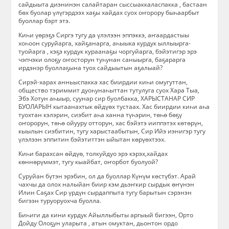
сайдыыта диэнинэн салайтаран сыссыаккаласпакка , бастаан
бөх буолар үлүгэрдээх хаҕы хайдах суох оҥорору быһаарбыт
буоллар бэрт этэ.
Киһи үөрэҕэ Сиргэ тугу да үлэлээн эппэккэ, аҥаардастыы
хоһоон суруйарга, хайҕанарга, аһыыка курдук ыллыырга-
туойарга , кэҕэ курдук кураанаҕы чоргуйарга, бэйэтигэр эрэ
чэпчэки олоҕу оҥосторун туһунан саныырга, баҕарарга
ирдэнэр буоллаҕына туох сайдыытын аҕалыай?
Сирэй-харах анньыспакка хас биирдии киһи омугуттан,
общество тэриммит дуоһунаһыттан тутулуга суох Хара Тыа,
Эбэ Хотун аһыыр, суунар сир буолбакка, ХАРЫСТАНАР СИР
БУОЛАРЫН кытаанахтык өйдүөх тустаах. Хас биирдии киһи аһа
туохтан кэлэрин, сиэбит аһа ханна түһэрин, төһө бөҕү
оҥорорун, төһө ойууру отторун, хас бэйэтэ ииппэтэх көтөрүн,
кыылын сиэбитин, тугу харыстаабытын, Сир Ийэ иэнигэр тугу
үлэлээн эппитин бэйэтиттэн ыйытан көрүөхтээх.
Киһи барахсан өйдүө, толкуйдуо эрэ кэрэх,хайдах
көннөрүммэт, тугу кыайбат, оҥорбот буолуой?
Суруйан бүтэн эрэбин, ол да буоллар Күнүм көстүбэт. Арай
чахчы да олох налыйан биир кэм дьэҥкир сырдык өҥүнэн
Илин Саҕах Сир үрдүн сырдаппыта тугу барытын сэрэнэн
бигээн туруоруохча буолла.
Биһиги да кини курдук Айыллыбыты аргыый бигээн, Орто
Дойду Олоҕун уларыта , атын омуктан, дьонтон ордо