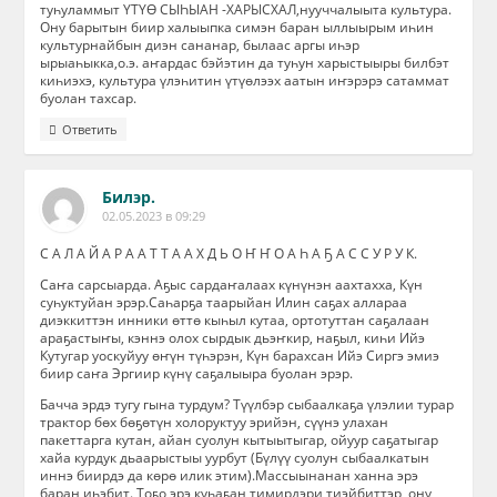
туһуламмыт ҮТҮӨ СЫҺЫАН -ХАРЫСХАЛ,нууччалыыта культура.
Ону барытын биир халыыпка симэн баран ыллыырым иһин
культурнайбын диэн сананар, былаас аргы иһэр
ырыаһыкка,о.э. аҥардас бэйэтин да туһун харыстыыры билбэт
киһиэхэ, культура үлэһитин үтүөлээх аатын иҥэрэрэ сатаммат
буолан тахсар.
Ответить
Билэр.
02.05.2023 в 09:29
С А Л А Й А Р А А Т Т А А Х Д Ь О Ҥ Ҥ О А Һ А Ҕ А С С У Р У К.
Саҥа сарсыарда. Аҕыс сардаҥалаах күнүнэн аахтахха, Күн
суһуктуйан эрэр.Саһарҕа таарыйан Илин саҕах аллараа
диэккиттэн инники өттө кыһыл кутаа, ортотуттан саҕалаан
араҕастыҥы, кэннэ олох сырдык дьэҥкир, наҕыл, киһи Ийэ
Кутугар уоскуйуу өҥүн түһэрэн, Күн барахсан Ийэ Сиргэ эмиэ
биир саҥа Эргиир күнү саҕалыыра буолан эрэр.
Бачча эрдэ тугу гына турдум? Түүлбэр сыбаалкаҕа үлэлии турар
трактор бөх бөҕөтүн холоруктуу эрийэн, сүүнэ улахан
пакеттарга кутан, айан суолун кытыытыгар, ойуур саҕатыгар
хайа курдук дьаарыстыы уурбут (Бүлүү суолун сыбаалкатын
иннэ биирдэ да көрө илик этим).Массыынанан ханна эрэ
баран иһэбит. Тоҕо эрэ куһаҕан тимирдэри тиэйбиттэр, ону