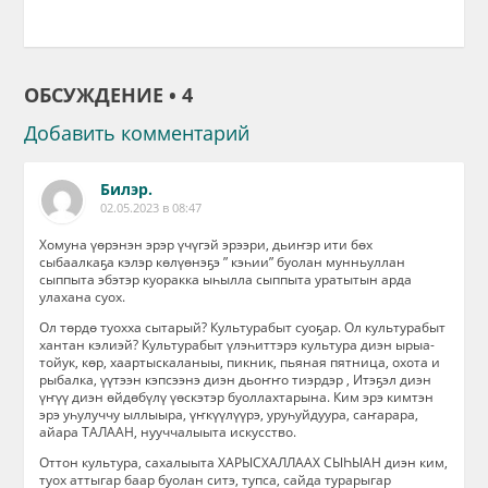
ОБСУЖДЕНИЕ • 4
Добавить комментарий
Билэр.
02.05.2023 в 08:47
Хомуна үөрэнэн эрэр үчүгэй эрээри, дьиҥэр ити бөх
сыбаалкаҕа кэлэр көлүөнэҕэ ” кэһии” буолан мунньуллан
сыппыта эбэтэр куоракка ыһылла сыппыта уратытын арда
улахана суох.
Ол төрдө туохха сытарый? Культурабыт суоҕар. Ол культурабыт
хантан кэлиэй? Культурабыт үлэһиттэрэ культура диэн ырыа-
тойук, көр, хаартыскаланыы, пикник, пьяная пятница, охота и
рыбалка, үүтээн кэпсээнэ диэн дьоҥҥо тиэрдэр , Итэҕэл диэн
үҥүү диэн өйдөбүлү үөскэтэр буоллахтарына. Ким эрэ кимтэн
эрэ уһулуччу ыллыыра, үҥкүүлүүрэ, уруһуйдуура, саҥарара,
айара ТАЛААН, нууччалыыта искусство.
Оттон культура, сахалыыта ХАРЫСХАЛЛААХ СЫҺЫАН диэн ким,
туох аттыгар баар буолан ситэ, тупса, сайда турарыгар