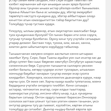
устар сайын көһө сылдьан, Ийэ Сири илдьи тыыппыттан
кэлбит харчыннан ый-күн ыһыаҕын ыһан эрэрэ буолла?
Оҕолор аны туһунан ыһыах ыстар үйэлэрэ кэлбит быһыылаах.
Арааһа Айыыттан быһа ас ылаары дуу, эбэтэр эмэҕирбит
төрөппүтэ көстүүтэ куһаҕана дуу, эбэтэр айбыттарын олоҕо
киһиттэн атын кэмэлдьититтэн тэйэр баҕатыттан дуу?
Толкуйдуу түһэр тустаах курдук.
Үҥкүүлүү, ыллыы үөрэнэр, атын омуктартан хаалсыбат баҕа
туох куһаҕаннаах буолуой? Ол гынан баран ити олох соруга,
тутуһар тутааҕа буолбатах. Оҕону киһи тугу үчүгэйи сатыырын
утарар диэмэҥ. Бастаан тоҕо, туохха, ким, хаһан, ханна,
кимтэн диэн ыйытыктарга хоруйдуур табыллар.
Тыһыынчанан көлүөнэ олорон ааспытын кэннэ ып-ыраас
хаалбыт Ууну, Сири, Хара Тыаны аҕыйах уон сыл иһигэр хас да
үйэҕэ сүппэт бөх-сыыс бөҕөнөн көмтүбүт.Онтубутун ыраастыыр
сэлээннэһии бөҕө. Сүүһүнэн тыһыынча сылларга үөскээн
кэлбит балыгы, көтөрү-сүүрэри испит туоларын, ытыалаан
оонньуур баҕабыт ханарын туһугар имири эһэр суолга
киирдибит. Хомунарга, кэскиллээхтик дьаһанарга куруук, наар
харчы суох. Ол эмиэ сөп. Харчы кыаҕа кыайа туппатахха, мээнэ
бардаҕына үчүгэйи оҥорорго тиийбэт. Кини сатыыра :
ыстарар, чэпчэкитик аһатар, сири илдьи тыыттарар,
сымнаҕастык утутар, иҥсэни-оботу ыһар, о.д.а. куһаҕаны
барытын сатыыр. Онтон ордугу гыммат барахсан.Оннооҕор
сололоох ааттаах үлэһит тустаах үлэтин кэмин таһынан, үксэ
онтугар даҕаны тугу да гыммат, күүлэйтэн, көртөн атыны
толкуйдуу да сатаабат. Дьиҥэр ньүдьү-балай европа эрэ