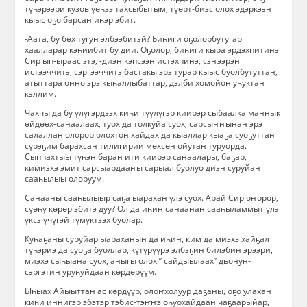
түһэрээри кузов үөһээ тахсыбытым, түөрт-биэс олох эдэркээн
кыыс оҕо барсан иһэр эбит.
-Аата, бу бөх тугун элбээбитэй? Биһиги оҕолорбутугар
хаалларар кэһиибит бу дии. Оҕолор, биһиги кыра эрдэхпитинэ
Сир ып-ыраас этэ, -диэн кэпсээн истэхпинэ, сэҥээрэн
истээччитэ, сэргээччитэ бастакы эрэ турар кыыс буолбутуттан,
атыттара онно эрэ кыһаллыбаттар, дэлби хомойон уһуктан
кэллим.
Чахчы да бу үлүгэрдээх киһи түүлүгэр киирэр сыбаалка маннык
өйдөөх-санаалаах, туох да толкуйа суох, сарсыҥҥынан эрэ
салаллан олорор олохтон хайдах да кыаллар кыаҕа суоҕуттан
сүрэҕим барахсан тилигирии мөхсөн ойутан туруорда.
Сыппахтыы түһэн баран ити киирэр санаалары, баҕар,
кимиэхэ эмит сарсыардааҥы сарыал буолуо диэн суруйан
сааһылыы олоруум.
Санааны сааһылыыр саҕа ыарахан үлэ суох. Арай Сир оҥорор,
сүөһү көрөр эбитэ дуу? Ол да иһин санаанан сааһыламмыт үлэ
үксэ үчүгэй түмүктээх буолар.
Куһаҕаны суруйар ыараханын да иһин, ким да миэхэ хайҕал
түһэриэ да суоҕа буоллар, күтүрүүрэ элбэҕин билэбин эрээри,
миэхэ сыһыана суох, аныгы олох ” сайдыылаах” дьонун-
сэргэтин уруһуйдаан көрдөрүүм.
Ыһыах Айыыттан ас көрдүүр, олоҥхолуур даҕаны, оҕо улахан
киһи иннигэр эбэтэр тэбис-тэҥҥэ оһуохайдаан чаҕаарыйар,