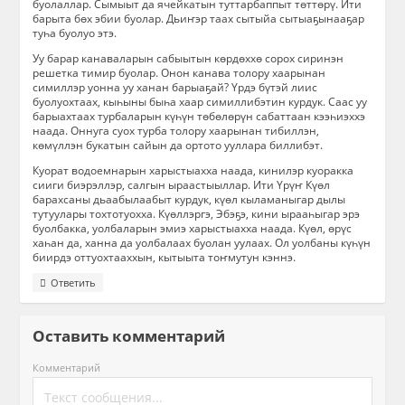
буолаллар. Сымыыт да ячейкатын туттарбаппыт төттөрү. Ити
барыта бөх эбии буолар. Дьиҥэр таах сытыйа сытыаҕынааҕар
туһа буолуо этэ.
Уу барар канаваларын сабыытын көрдөххө сорох сиринэн
решетка тимир буолар. Онон канава толору хаарынан
симиллэр уонна уу ханан барыаҕай? Үрдэ бүтэй лиис
буолуохтаах, кыһыны быһа хаар симиллибэтин курдук. Саас уу
барыахтаах турбаларын күһүн төбөлөрүн сабаттаан кээһиэххэ
наада. Оннуга суох турба толору хаарынан тибиллэн,
көмүллэн букатын сайын да ортото ууллара биллибэт.
Куорат водоемнарын харыстыахха наада, кинилэр куоракка
сииги биэрэллэр, салгын ыраастыыллар. Ити Үрүҥ Күөл
барахсаны дьаабылаабыт курдук, күөл кыламаныгар дылы
тутуулары тохтотуохха. Күөллэргэ, Эбэҕэ, кини ырааһыгар эрэ
буолбакка, уолбаларын эмиэ харыстыахха наада. Күөл, өрүс
хаһан да, ханна да уолбалаах буолан уулаах. Ол уолбаны күһүн
биирдэ оттуохтааххын, кытыыта тоҥмутун кэннэ.
Ответить
Оставить комментарий
Комментарий