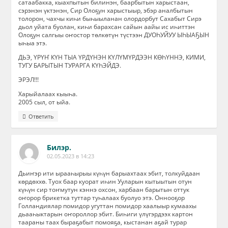
сатаабакка, кыахпытын билинэн, баарбытын харыстаан,
сэрэнэн үктэнэн, Сир Олоҕун харыстыыр, эбэр аналбытын
толорон, чахчы киһи быһыыланан олордорбут Сахабыт Сирэ
дьол уйата буолан, киһи барахсан сайын аайы ис иһиттэн
Олоҕун салгыы оҥостор төлкөтүн түстээн ДУОҺУЙУУ ЫҺЫАҔЫН
ыһыа этэ.
ДЬЭ, ҮРҮҤ КҮН ТЫА ҮРДҮНЭН КҮЛҮМҮРДЭЭН КӨҺҮННЭ, КИМИ,
ТУГУ БАРЫТЫН ТУРАРГА КҮҺЭЙДЭ.
ЭРЭЛ!!!
Харыйалаах кыыһа.
2005 сыл, от ыйа.
Ответить
Билэр.
02.05.2023 в 14:23
Дьиҥэр ити ырааһырыы күһүн барыахтаах эбит, толкуйдаан
көрдөххө. Туох баар куорат иһин Ууларын кытыытын отун
күһүн сир тоҥмутун кэннэ охсон, харбаан барытын оттук
оҥорор брикетка туттар туһалаах буолуо этэ. Оннооҕор
Голландиялар помидор угуттан помидор хаалыыр кумаахы
дьааһыктарын оҥороллор эбит. Биһиги үлүгэрдээх картон
таараны таах быраҕабыт помояҕа, кыстанан аҕай турар