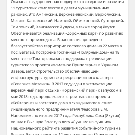
Оказана государственная поддержка в создании и развитии
11 туристских комплексов в девяти муниципальных
районах. Это Амгинский, Верхневилюйский, Верхоянский,
Мегино-Кангаласский, Намский, Оймяконский, Сунтарский,
Томпонский, Хангаласский улусы, а также город Якутск.
Обеспечивается реализация «дорожных карт» по развитию
местного производства. В частности, проведено
благоустройство территории гостевого дома на 22 места в
пос. Батагай, построена гостиница «Полярный дом» на 18
мест в селе Томтор, оказана поддержка в реализации
туристского проекта «Алмазное Приполярье» в Удачном.
Завершается строительство обеспечивающей
инфраструктуры туристско-рекреационного кластера
«Северная Мозаика». В 2017 году сдан в эксплуатацию
верёвочный парк отдыха «Норвежский парк» с запуском в
мае 2018 года, продолжается строительство проекта
«Кейтеринг» и гостевого дома в скандинавском стиле
индивидуального предпринимателя Федорова Е.М.
Напомним, по итогам 2017 года Республика Саха (Якутия)
вошла в Высшую Золотую лигу «Лучшие из лучших»
Национального рейтинга развития событийного туризма
России. Якутия занимает 12-ую позицию из 85 регионов