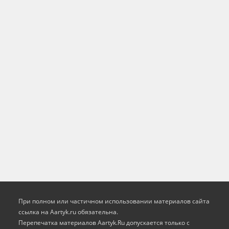
При полном или частичном использовании материалов сайта
ссылка на Aartyk.ru oбязательна.
Перепечатка материалов Aartyk.Ru допускается только с