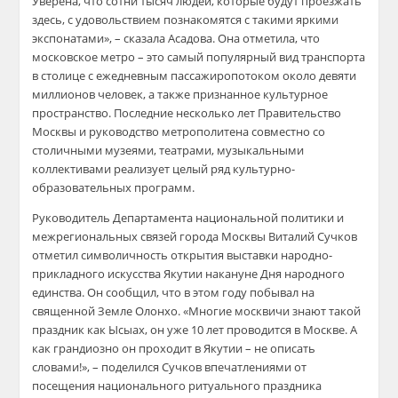
Уверена, что сотни тысяч людей, которые будут проезжать
здесь, с удовольствием познакомятся с такими яркими
экспонатами», – сказала Асадова. Она отметила, что
московское метро – это самый популярный вид транспорта
в столице с ежедневным пассажиропотоком около девяти
миллионов человек, а также признанное культурное
пространство. Последние несколько лет Правительство
Москвы и руководство метрополитена совместно со
столичными музеями, театрами, музыкальными
коллективами реализует целый ряд культурно-
образовательных программ.
Руководитель Департамента национальной политики и
межрегиональных связей города Москвы Виталий Сучков
отметил символичность открытия выставки народно-
прикладного искусства Якутии накануне Дня народного
единства. Он сообщил, что в этом году побывал на
священной Земле Олонхо. «Многие москвичи знают такой
праздник как Ысыах, он уже 10 лет проводится в Москве. А
как грандиозно он проходит в Якутии – не описать
словами!», – поделился Сучков впечатлениями от
посещения национального ритуального праздника