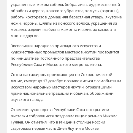
украшенные мехом соболя, бобра, лисы, художественной
обработки дерева, конского убранства, хомусы (варганы),
работы косторезов, домашняя берестяная утварь, якутские
ножи, чороны, шляпы из конского волоса, украшения из
металла, изделия из бивня мамонта и волчьих клыков и
многое другое.
Экспозиция народного прикладного искусства и
художественных промыслов мастеров Якутии проводится
по инициативе Постоянного представительства
Республики Саха и Московского метрополитена.
Сотни пассажиров, проезжающих по Сокольнической
линии, смогут до 17 декабря познакомиться с самобытным
искусством народных мастеров Якутии, отразившими
яркие национальные традиции и обычаи, образ жизни
якутского народа.
От имени руководства Республики Саха с открытием
выставки собравшихся поздравил вице-премьер Михаил
Гуляев. Он отметил, что в эти дни в столице России
стартовала первая часть Дней Якутии в Москве,