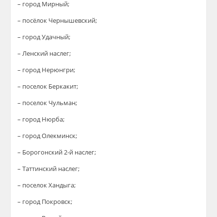
– город Мирный;
– посёлок Чернышевский;
– город Удачный;
– Ленский наслег;
– город Нерюнгри;
– поселок Беркакит;
– поселок Чульман;
– город Нюрба;
– город Олекминск;
– Борогонский 2-й наслег;
– Таттинский наслег;
– поселок Хандыга;
– город Покровск;