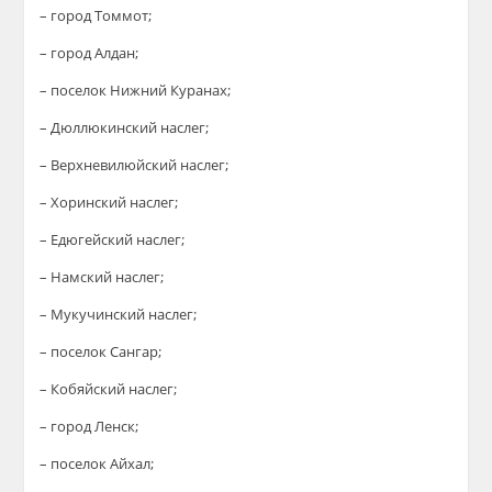
– город Томмот;
– город Алдан;
– поселок Нижний Куранах;
– Дюллюкинский наслег;
– Верхневилюйский наслег;
– Хоринский наслег;
– Едюгейский наслег;
– Намский наслег;
– Мукучинский наслег;
– поселок Сангар;
– Кобяйский наслег;
– город Ленск;
– поселок Айхал;