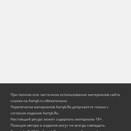
При полном или частичном использовании материалов сайта
ссылка на Aartyk.ru oбязательна.
Перепечатка материалов Aartyk.Ru допускается только с
согласия издания Aartyk.Ru.
Настоящий ресурс может содержать материалы 18+.
Позиция автора и издания могут не всегда совпадать.