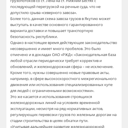
грузопотоков со ст. Лена на ст. Нижний Бестях с
последующей перегрузкой на речные суда, что не
допустило срыва «северного завоза».
Более того, данная схема завоза грузов в Якутию может
выступать в качестве основного гарантированного
варианта доставки и повышает транспортную
безопасность республики.
Однако в настоящее время действующее законодательство
несовершенно и имеет много пробелов. Это было
отмечено и в докладах ОАО «РЖД»: «Законодательная база
любой отрасли периодически требует корректив и
обновлений, и железнодорожная сфера – не исключение.
Кроме того, нужны совершенно новые правовые акты,
например, в сфере высокоскоростного межрегионального
движения или использования специализированных купе
для людей с ограниченными возможностями».
Это же касается и использования строящихся
железнодорожных линий на условиях временной
эксплуатации, несмотря на ряд нормативных актов,
регулирующих перевозки грузов по железным дорогам на
стадии строительства в целях обкатки пути.
«Учитывая дальнейшее развитие железнодорожной