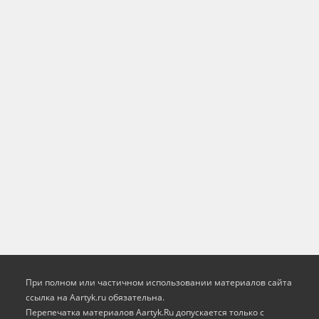
При полном или частичном использовании материалов сайта
ссылка на Aartyk.ru oбязательна.
Перепечатка материалов Aartyk.Ru допускается только с