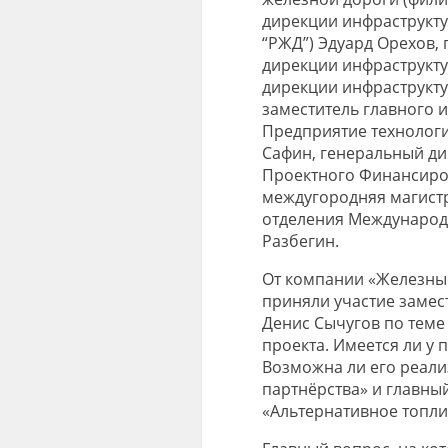
дирекции инфраструкту
“РЖД”) Эдуард
Орехов,
дирекции инфраструкту
дирекции инфраструкт
заместитель
г
лавн
ого
и
Предприятие технолог
Сафин
,
генеральный ди
Проектного Финансиро
междугородняя магистр
отделения Международ
Разбегин
.
От компании «Железные
приняли участие замес
Денис Сычугов
по теме
проекта. Имеется ли у
Возможна ли его реали
партнёрства»
и главны
«
Альтернативное топли