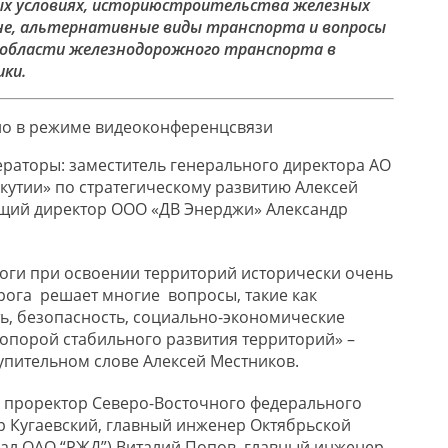
х условиях,
истори
ю
строительства железных
не
, альтернативные виды транспорта и вопросы
 области железнодорожного транспорта в
ики
.
о в режиме видеоконференцсвязи
ераторы
:
заместитель генерального директора АО
кутии» по стратегическому развитию Алексей
щий директор ООО «ДВ
Энерджи
» Александр
оги при освоении территорий исторически очень
рога решает многие вопросы, такие как
, безопасность, социально-экономические
 опорой стабильного развития территорий» –
тупительном слове Алексей Местников.
и
проректор С
еверо-Восточного федерального
др
Кугаевский
, г
лавный инженер Октябрьской
иал ОАО “РЖД”)
Виталий
Попов
,
г
лавный инженер