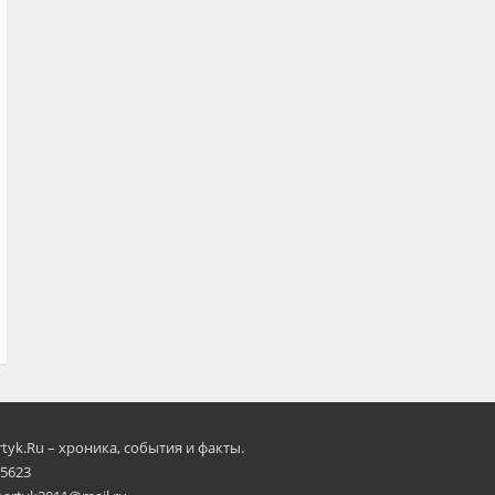
rtyk.Ru – хроника, события и факты.
 5623