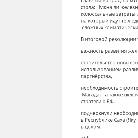
Главный вопрос, на кот
стола: Нужна ли железн
колоссальные затраты 
на который идут те люд
сложных климатически
В итоговой резолюции 
важность
разв
ития жел
строительство новых ж
использованием разли
партнёрства,
необходимость строите
Магадан, а также вклю
стратегию РФ.
подчеркнули необходи
в Республике Саха (Якут
в целом
.