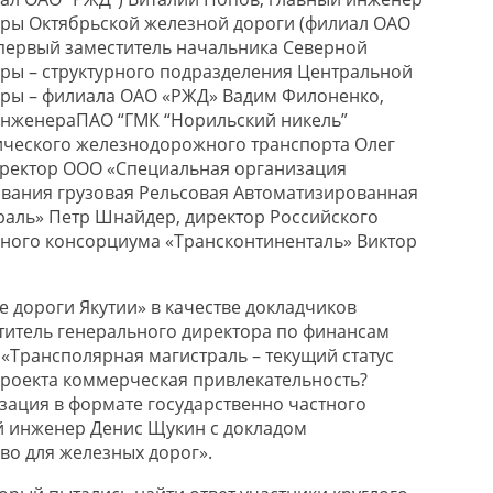
ры Октябрьской железной дороги (филиал ОАО
п
ервый заместитель начальника Северной
ры – структурного подразделения Центральной
уры – филиала ОАО «РЖД» Вадим Филоненко,
нженер
а
ПАО “ГМК “Норильский никель”
ического железнодорожного транспорта
Олег
ректор ООО «Специальная организация
вания грузовая Рельсовая Автоматизированная
аль» Петр Шнайдер, директор Российского
ного консорциума «
Трансконтиненталь
» Виктор
 дороги Якутии» в качестве докладчиков
титель генерального директора по финансам
 «
Трансполярная магистраль – текущий статус
 проекта коммерческая привлекательность?
зация в формате государственно частного
й инженер Денис
Щукин с докладом
во для железных дорог».