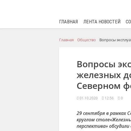
ГЛАВНАЯ
ЛЕНТА НОВОСТЕЙ
С
Главная
Общество
Вопросы эксплуа
Вопросы эк
железных д
Северном ф
01.10.2020
12:56
0
29 сентября в рамках 
кругл
ом
стол
е
«Железны
перспектива»
обсудили