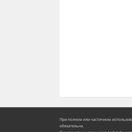
При полном или частичном использован
oбязательна.