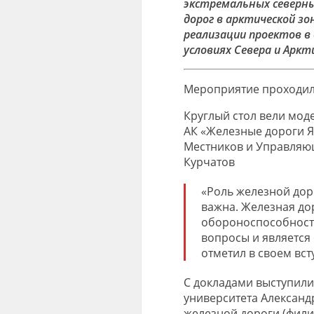
экстремальных северны
дорог в
арктической зо
реализации проектов в
условиях Севера и Аркт
Мероприятие проходил
Круглый стол вели мод
АК «Железные дороги Я
Местников и Управляю
Курчатов
«Роль железной дор
важна. Железная до
обороноспособность
вопросы и является
отметил в своем вс
С докладами выступил
университета
Алексан
железной дороги (фил