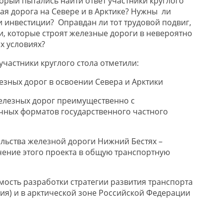
орый пытались найти ответ участники круглого
ая дорога на Севере и в Арктике? Нужны ли
и инвестиции? Оправдан ли тот трудовой подвиг,
и, которые строят железные дороги в невероятно
х условиях?
участник
и
круглого стола
отметили:
езных дорог в освоении С
евера
и Арктики
елезных дорог преимущественно с
чных форматов государственного частного
льства железной дороги Нижний Бестях –
чение этого проекта в общую транспортную
мость
разработки стратегии развития транспорта
ия) и
в арктической зоне Российской Федерации