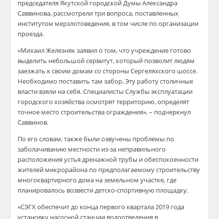
председателя Якутской городской Думы Александра
Саввинова
, рассмотрели три вопроса, поставленных
институтом мерзлотоведения, в том числе по организации
проезда.
«Михаил Железняк заявил о том, что учреждение готово
выделить небольшой сервитут, который позволит людям
заезжать к своим домам со стороны
Сергеляхского
шоссе.
Необходимо поставить там забор. Эту работу столичные
власти взяли на себя. Специалисты Службы эксплуатации
городского хозяйства осмотрят территорию, определят
точное место строительства ограждения»,
– подчеркнул
Саввинов
.
По его словам, также были озвучены проблемы по
заболачиванию местности из-за неправильного
расположения устья дренажной трубы и обеспокоенности
жителей микрорайона по предполагаемому строительству
многоквартирного дома на земельном участке, где
планировалось возвести детско-спортивную площадку.
«СЭГХ обеспечит до конца первого квартала 2019 года
установку насосной станции водоотведения в