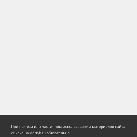
При полном или частичном использовании материалов сайта
ссылка на Aartyk.ru oбязательна.