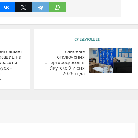
СЛЕДУЮЩЕЕ
риглашает
Плановые
асавиц на
отключения
красоты
энергоресурсов в
һуох –
Якутске 9 июня
о
2026 года
»
ий