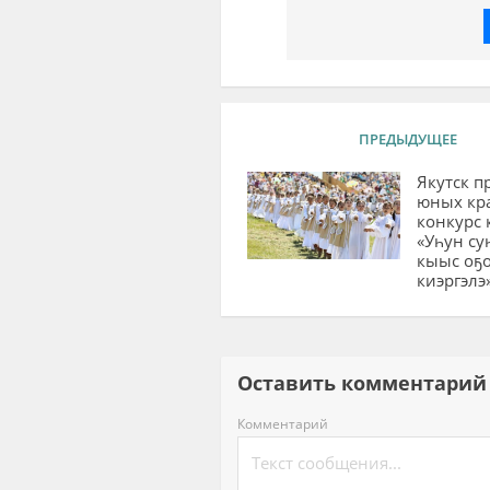
ПРЕДЫДУЩЕЕ
Якутск п
юных кр
конкурс 
«Уһун су
кыыс оҕ
киэргэлэ
Оставить комментар
Комментарий