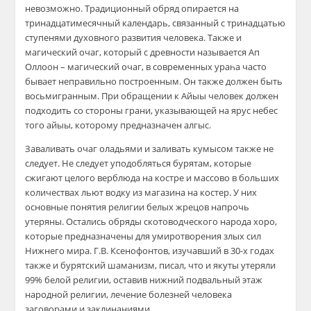
невозможно. Традиционный обряд опирается на
тринадцатимесячный календарь, связанный с тринадцатью
ступенями духовного развития человека. Также и
магический очаг, который с древности называется Ап
Оллоон – магический очаг, в современных ураһа часто
бывает неправильно построенным. Он также должен быть
восьмигранным. При обращении к Айыы человек должен
подходить со стороны грани, указывающей на ярус небес
того айыы, которому предназначен алгыс.
Заваливать очаг оладьями и заливать кумысом также не
следует. Не следует уподобляться бурятам, которые
сжигают целого верблюда на костре и массово в больших
количествах льют водку из магазина на костер. У них
основные понятия религии белых жрецов напрочь
утеряны. Остались обряды скотоводческого народа хоро,
которые предназначены для умиротворения злых сил
Нижнего мира. Г.В. Ксенофонтов, изучавший в 30-х годах
также и бурятский шаманизм, писал, что и якуты утеряли
99% белой религии, оставив нижний подвальный этаж
народной религии, лечение болезней человека
заговорами и заклинаниями.