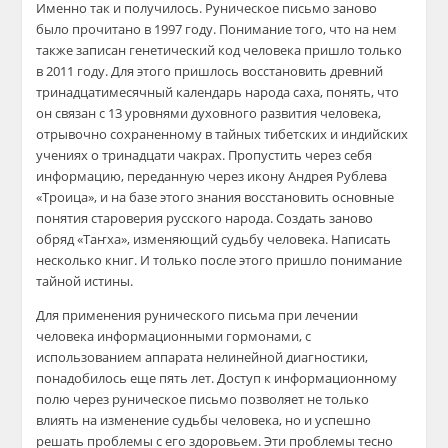
Именно так и получилось. Руническое письмо заново
было прочитано в 1997 году. Понимание того, что на нем
также записан генетический код человека пришло только
в 2011 году. Для этого пришлось восстановить древний
тринадцатимесячный календарь народа саха, понять, что
он связан с 13 уровнями духовного развития человека,
отрывочно сохраненному в тайных тибетских и индийских
учениях о тринадцати чакрах. Пропустить через себя
информацию, переданную через икону Андрея Рублева
«Троица», и на базе этого знания восстановить основные
понятия староверия русского народа. Создать заново
обряд «Таҥха», изменяющий судьбу человека. Написать
несколько книг. И только после этого пришло понимание
тайной истины.
Для применения рунического письма при лечении
человека информационными гормонами, с
использованием аппарата нелинейной диагностики,
понадобилось еще пять лет. Доступ к информационному
полю через руническое письмо позволяет не только
влиять на изменение судьбы человека, но и успешно
решать проблемы с его здоровьем. Эти проблемы тесно