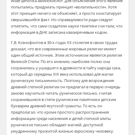
иная цепочка аминокислот. Для объяснения этого явления
попытались придумать принцип «волатильности». Хотя
этот принцип ничего не объясняет, а просто констатирует
свершившийся факт. Но справедливости ради следует
отметить, что сами создатели науки генетики счи-тали, что
информация в ДНК записана квазиречевым кодом.
Г.В. Ксенофонтов в 30-х годах XX столетия в своих трудах
доказал, что все современные мировые религии имеют
один общий источник. Этим источником является религия
Великой Степи. По его мнению, наиболее полно она
сохранилась у ушедшего в древности в тайгу народа саха,
который до середины XIX века использовал для магии
руническую письменность. Поэтому для возрождения
древней степной религии он предлагал в первую очередь
заново научиться читать руническое письмо, считая
сохранившиеся в степи рунические памятники детским
букварем древней якутской грамоты. То есть он
предполагал, что кроме простого распространения
информации среди населения и детей степной элиты
руническое письмо обладает магией, доступной
умудренному прожитой жизнью взрослому человеку.