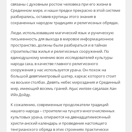
связаны с духовным ростом человека при его жизни в
Срединном мире, и наши предки прекрасно в этой системе
разбирались, оставив крупицы этого знания в
сохраненных народом традициях и религиозных обрядах.
Люди, использовавшие магический язык и руническую
письменность для выхода в мировое информационное
пространство, должны были разбираться и в тайнах
строительства жилья и религиозных сооружений. По
единодушному мнению всех исследователей культуры
народа саха, в качестве главного религиозного
сооружения у нас используется ураһа. Он похож на
большой девятиметровый шатер, каркас которого стоит
на восьми столбах. Девять небес мироздания и Срединный
мир, имеющий восемь граней. Аҕыс иилээх-саҕалаах Аан
Ийэ Дойду.
К сожалению, современные продолжатели традиций
нашего народа – строители на түһүлгэ многочисленных
культовых ураһа, опираются на двенадцатимесячный
христи-анский календарь и проведение настоящего
тенгрианского обряда в этих строениях практически