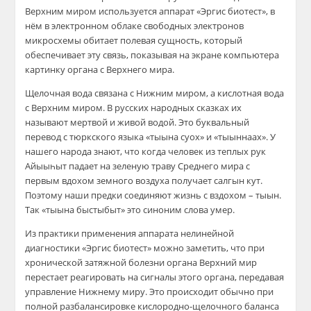
Верхним миром используется аппарат «Эргис биотест», в
нём в электронном облаке свободных электронов
микросхемы обитает полевая сущность, который
обеспечивает эту связь, показывая на экране компьютера
картинку органа с Верхнего мира.
Щелочная вода связана с Нижним миром, а кислотная вода
с Верхним миром. В русских народных сказках их
называют мертвой и живой водой. Это буквальный
перевод с тюркского языка «тыына суох» и «тыыннаах». У
нашего народа знают, что когда человек из теплых рук
Айыыһыт падает на зеленую траву Среднего мира с
первым вдохом земного воздуха получает салгын кут.
Поэтому наши предки соединяют жизнь с вздохом – тыын.
Так «тыына быстыбыт» это синоним слова умер.
Из практики применения аппарата нелинейной
диагностики «Эргис биотест» можно заметить, что при
хронической затяжной болезни органа Верхний мир
перестает реагировать на сигналы этого органа, передавая
управление Нижнему миру. Это происходит обычно при
полной разбалансировке кислородно-щелочного баланса