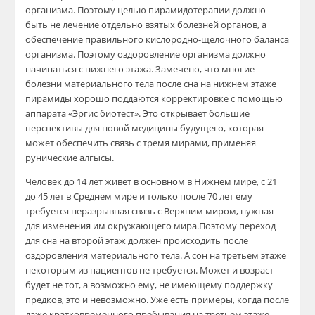
организма. Поэтому целью пирамидотерапии должно
быть не лечение отдельно взятых болезней органов, а
обеспечение правильного кислородно-щелочного баланса
организма. Поэтому оздоровление организма должно
начинаться с нижнего этажа. Замечено, что многие
болезни материального тела после сна на нижнем этаже
пирамиды хорошо поддаются корректировке с помощью
аппарата «Эргис биотест». Это открывает большие
перспективы для новой медицины будущего, которая
может обеспечить связь с тремя мирами, применяя
рунические алгысы.
Человек до 14 лет живет в основном в Нижнем мире, с 21
до 45 лет в Среднем мире и только после 70 лет ему
требуется неразрывная связь с Верхним миром, нужная
для изменения им окружающего мира.Поэтому переход
для сна на второй этаж должен происходить после
оздоровления материального тела. А сон на третьем этаже
некоторым из пациентов не требуется. Может и возраст
будет не тот, а возможно ему, не имеющему поддержку
предков, это и невозможно. Уже есть примеры, когда после
даже кратковременного пребывания на третьем этаже,