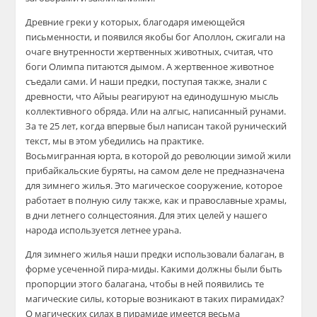
Древние греки у которых, благодаря имеющейся
письменности, и появился якобы бог Аполлон, сжигали на
очаге внутренности жертвенных животных, считая, что
боги Олимпа питаются дымом. А жертвенное животное
съедали сами. И наши предки, поступая также, знали с
древности, что Айыы реагируют на единодушную мысль
коллективного обряда. Или на алгыс, написанный рунами.
За те 25 лет, когда впервые был написан такой рунический
текст, мы в этом убедились на практике.
Восьмигранная юрта, в которой до революции зимой жили
прибайкальские буряты, на самом деле не предназначена
для зимнего жилья. Это магическое сооружение, которое
работает в полную силу также, как и православные храмы,
в дни летнего солнцестояния. Для этих целей у нашего
народа используется летнее ураһа.
Для зимнего жилья наши предки использовали балаган, в
форме усеченной пира-миды. Какими должны были быть
пропорции этого балагана, чтобы в ней появились те
магические силы, которые возникают в таких пирамидах?
О магических силах в пирамиде имеется весьма