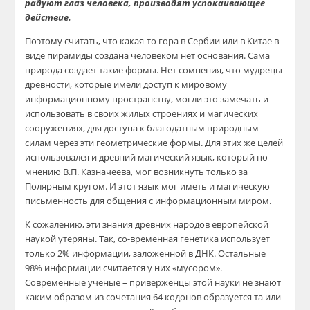
радуют глаз человека, производят успокаивающее
действие.
Поэтому считать, что какая-то гора в Сербии или в Китае в
виде пирамиды создана человеком нет основания. Сама
природа создает такие формы. Нет сомнения, что мудрецы
древности, которые имели доступ к мировому
информационному пространству, могли это замечать и
использовать в своих жилых строениях и магических
сооружениях, для доступа к благодатным природным
силам через эти геометрические формы. Для этих же целей
использовался и древний магический язык, который по
мнению В.П. Казначеева, мог возникнуть только за
Полярным кругом. И этот язык мог иметь и магическую
письменность для общения с информационным миром.
К сожалению, эти знания древних народов европейской
наукой утеряны. Так, со-временная генетика использует
только 2% информации, заложенной в ДНК. Остальные
98% информации считается у них «мусором».
Современные ученые – приверженцы этой науки не знают
каким образом из сочетания 64 кодонов образуется та или