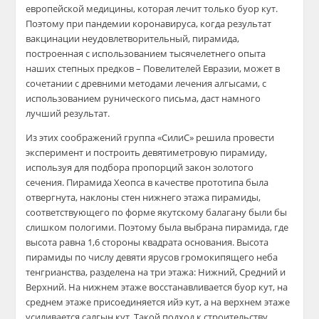
европейской медицины, которая лечит только буор кут.
Поэтому при пандемии коронавируса, когда результат
вакцинации неудовлетворительный, пирамида,
построенная с использованием тысячелетнего опыта
наших степных предков – Повелителей Евразии, может в
сочетании с древними методами лечения алгысами, с
использованием рунического письма, даст намного
лучший результат.
Из этих соображений группа «СилиС» решила провести
эксперимент и построить девятиметровую пирамиду,
используя для подбора пропорций закон золотого
сечения. Пирамида Хеопса в качестве прототипа была
отвергнута, наклоны стен нижнего этажа пирамиды,
соответствующего по форме якутскому балагану были бы
слишком пологими. Поэтому была выбрана пирамида, где
высота равна 1,6 стороны квадрата основания. Высота
пирамиды по числу девяти ярусов громокипящего неба
тенгрианства, разделена на три этажа: Нижний, Средний и
Верхний. На нижнем этаже восстанавливается буор кут, на
среднем этаже присоединяется ийэ кут, а на верхнем этаже
усиливается салгын кут. Такой подход к строительству