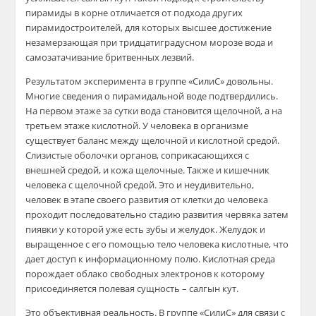
пирамиды в корне отличается от подхода других
пирамидостроителей, для которых высшее достижение
незамерзающая при тридцатиградусном морозе вода и
самозатачивание бритвенных лезвий.
Результатом эксперимента в группе «СилиС» довольны.
Многие сведения о пирамидальной воде подтвердились.
На первом этаже за сутки вода становится щелочной, а на
третьем этаже кислотной. У человека в организме
существует баланс между щелочной и кислотной средой.
Слизистые оболочки органов, соприкасающихся с
внешней средой, и кожа щелочные. Также и кишечник
человека с щелочной средой. Это и неудивительно,
человек в этапе своего развития от клетки до человека
проходит последовательно стадию развития червяка затем
пиявки у которой уже есть зубы и желудок. Желудок и
выращенное с его помощью тело человека кислотные, что
дает доступ к информационному полю. Кислотная среда
порождает облако свободных электронов к которому
присоединяется полевая сущность – салгын кут.
Это объективная реальность. В группе «СилиС» для связи с