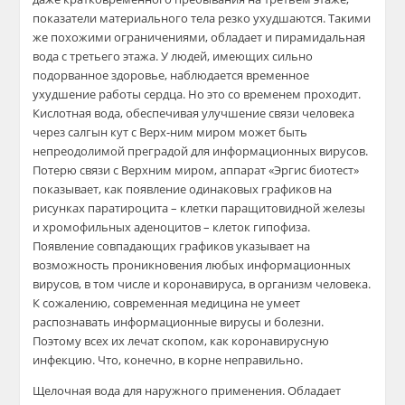
показатели материального тела резко ухудшаются. Такими
же похожими ограничениями, обладает и пирамидальная
вода с третьего этажа. У людей, имеющих сильно
подорванное здоровье, наблюдается временное
ухудшение работы сердца. Но это со временем проходит.
Кислотная вода, обеспечивая улучшение связи человека
через салгын кут с Верх-ним миром может быть
непреодолимой преградой для информационных вирусов.
Потерю связи с Верхним миром, аппарат «Эргис биотест»
показывает, как появление одинаковых графиков на
рисунках паратироцита – клетки паращитовидной железы
и хромофильных аденоцитов – клеток гипофиза.
Появление совпадающих графиков указывает на
возможность проникновения любых информационных
вирусов, в том числе и коронавируса, в организм человека.
К сожалению, современная медицина не умеет
распознавать информационные вирусы и болезни.
Поэтому всех их лечат скопом, как коронавирусную
инфекцию. Что, конечно, в корне неправильно.
Щелочная вода для наружного применения. Обладает