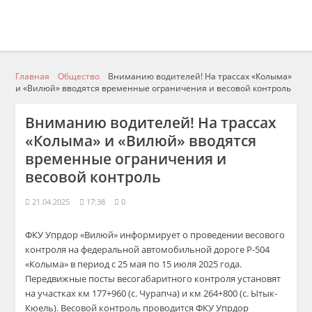
Главная
Общество
Вниманию водителей! На трассах «Колыма»
и «Вилюй» вводятся временные ограничения и весовой контроль
Вниманию водителей! На трассах
«Колыма» и «Вилюй» вводятся
временные ограничения и
весовой контроль
21.04.2025
17:38
0
ФКУ Упрдор «Вилюй» информирует о проведении весового
контроля на федеральной автомобильной дороге Р-504
«Колыма» в период с 25 мая по 15 июля 2025 года.
Передвижные посты весогабаритного контроля установят
на участках км 177+960 (с. Чурапча) и км 264+800 (с. Ытык-
Кюель). Весовой контроль проводится ФКУ Упрдор