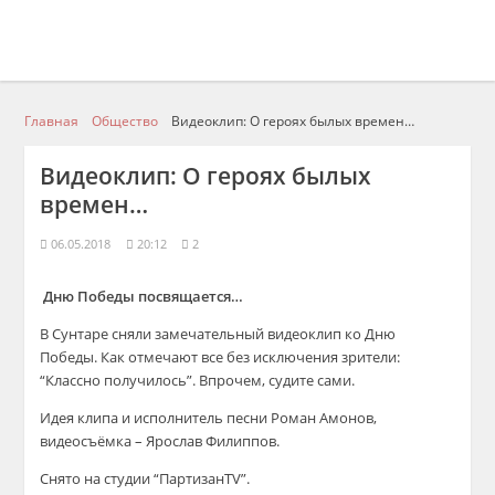
Главная
Общество
Видеоклип: О героях былых времен…
Видеоклип: О героях былых
времен…
06.05.2018
20:12
2
Дню Победы посвящается…
В Сунтаре сняли замечательный видеоклип ко Дню
Победы. Как отмечают все без исключения зрители:
“Классно получилось”. Впрочем, судите сами.
Идея клипа и исполнитель песни Роман Амонов,
видеосъёмка – Ярослав Филиппов.
Снято на студии “ПартизанTV”.