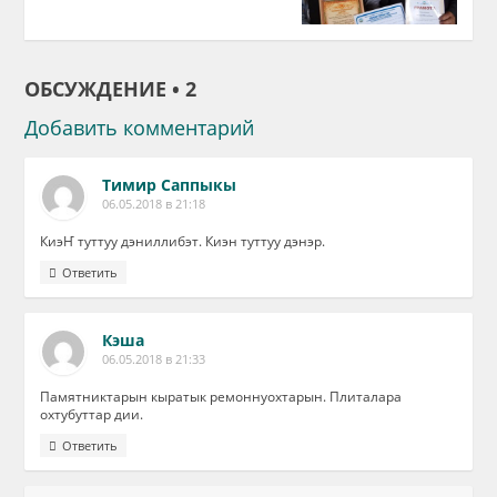
ОБСУЖДЕНИЕ • 2
Добавить комментарий
Тимир Саппыкы
06.05.2018 в 21:18
КиэҤ туттуу дэниллибэт. Киэн туттуу дэнэр.
Ответить
Кэша
06.05.2018 в 21:33
Памятниктарын кыратык ремоннуохтарын. Плиталара
охтубуттар дии.
Ответить