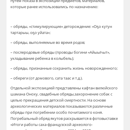
путем показа в экспозиции предметов, материалов,
которые
ранее использова
лись
по назначению:
– обряды, «стимулирующие» деторождение:
«
Оҕ
о
кутун
тартарыы
, о
ҕ
о
уйата
»
;
– обряды, выполняемые во время родов
;
– послеродовые обряды
(проводы богини «
Айыы
Һ
ыт
»,
укладывание ребенка в колыбель
)
;
– обряды, признанные
сохранить жизнь новорожденного;
– обереги (от домового,
сата
таас
и т.д.).
Отдельной экспозицией
представлены
кафтан вилюйского
шамана
Оноху
,
с
вадебные обряды,
захоронение собак с
целью прекращения детской смертности
.
На основе
археологических материалов
п
оказываются различные
обряды при погребении особо почитаемого коня.
Погребальный обряд якутов раскрывается в фотовыставке
«Итоги работы саха-французской археол
ого-