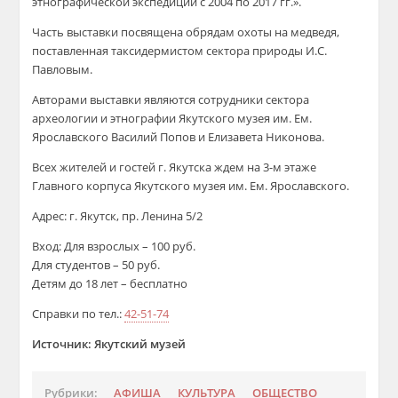
этнографической экспедиции с 2004 по
2017 гг
.»
.
Часть выставки посвящена обрядам охоты на медведя,
поставленн
ая
таксидермистом сектора природы
И.С.
Павловым.
Авторами
выставки являются сотрудники сектора
археологии и этнографии Якутского музея
им. Ем.
Ярославского
Василий Попов и Елизавета Никонова.
Всех жителей и гостей г. Якутска ждем на 3-м этаже
Главного корпуса Якутского музея им. Ем. Ярославского.
Адрес:
г. Якутск, пр. Ленина 5/2
Вход
: Для
взрослых – 100 руб.
Для студентов – 5
0 руб.
Детям до 18 лет – бесплатно
Справки по тел.:
42-51-74
Источник:
Якутский музей
Рубрики:
АФИША
КУЛЬТУРА
ОБЩЕСТВО