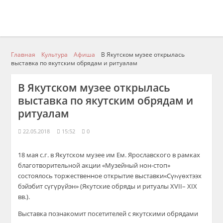
Главная
Культура
Афиша
В Якутском музее открылась
выставка по якутским обрядам и ритуалам
В Якутском музее открылась
выставка по якутским обрядам и
ритуалам
22.05.2018
15:52
0
18 мая
с.г
.
в
Якутском музее им
Ем. Ярославского
в рамках
благотворительной акции «Музейный нон-стоп
»
состоялось торжестве
н
ное открытие
выставк
и
«
Сүһүөхтээх
бэйэбит сүгү
р
үйэн
»
(Якутские обряды и ритуалы
XVII
–
XIX
вв
.
)
.
В
ыставка
по
знакомит
посетителей с якутскими обрядами