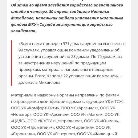
Об этом во время заседания городско
го оперативного
штаба в четверг, 30 апреля
сообщила Наталья
Михайлова, начальник отдела управления жилищным
фондом МКУ
«Служба эксплутатации городского
хозяйства»
.
«Всего нами проверен 971 дом, нарушения выявлены в
98 случаях, управляющие компании уведомлены об
устранении нарушений по 23 домам. По 75 домам, из-
за неустранения нарушений по предыдущим
проверкам, материалы направлены в надзорные
органы. Всего в списке 22 управляющие компании», –
доложила Михайлова.
Материалы в надзорные органы направлены по фактам
непроведения дезинфекции в домах следующих УК и ТСЖ:
ООО УК «Комфорт-Сити», ООО УК «Арсенал+», ООО УК
«Новатор», ООО УК «Арсенал», ООО УК «Маген», ООО УК
«ЦАДС», ООО УК ЖЭУ «Центральное», ООО УК «Юнион»,
ООО УК «Прометей»+», ООО УК «Гарантия», ООО УК
«Строитель», ООО УК «Северное», ООО УК «Жилищный