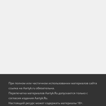
При полном или частичном использовании материалов сайта
ссылка на Aartyk.ru oбязательна.
Перепечатка материалов Aartyk.Ru допускается только с
согласия издания Aartyk.Ru.
Настоящий ресурс может содержать материалы 18+.