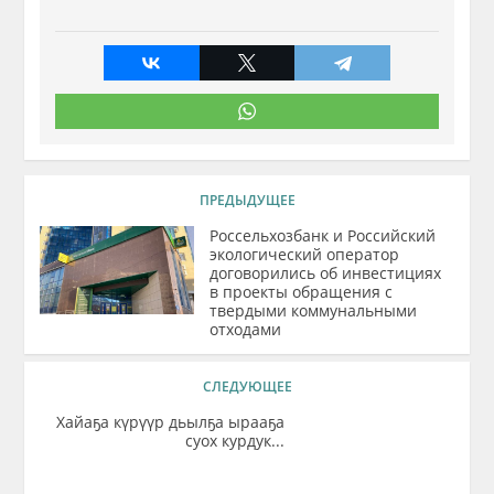
ПРЕДЫДУЩЕЕ
Россельхозбанк и Российский
экологический оператор
договорились об инвестициях
в проекты обращения с
твердыми коммунальными
отходами
СЛЕДУЮЩЕЕ
Хайаҕа күрүүр дьылҕа ырааҕа
суох курдук...