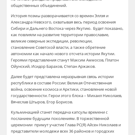
общественных объединений.
История поэмы разворачивается со времен
Эллэя
и
Александра Невского, охватывая весь период освоения
Сибири и Дальнего Востока через Якутию. Будет показано,
как повлияли на развитие территории православие,
великие северные экспедиции, революции,
становление Советской власти, а также обретение
автономии как начало нового отсчета истории Якутии.
Героями представления станут Максим
Аммосов
, Платон
Ойунский
, Исидор
Барахов
, Степан
Аржаков
.
Далее будет представлена неразрывная связь истории
республики в составе России: Великая Отечественная
война, освоение космоса и Арктики, становление новой
государственности. Герои этого блока – Михаил Николаев,
Вячеслав Штыров, Егор Борисов.
Кульминацией станет передача капсулы времени с
посланием
будущим поколениям. В торжественной
церемонии примут участие Глава Р
С(
Я)
Айсен
Николаев и
представители молодежи всех 36 районов и городских