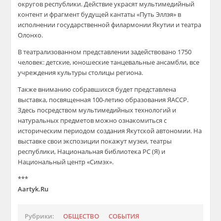
округов республики. Действие украсят мультимедийный
контент и фрагмент будущей кантаты «Путь
Эллэя
» в
исполнении государственной филармонии Якутии и театра
Олонхо
.
В театрализованном представлении задействовано 1750
человек: детские, юношеские танцевальные ансамбли, все
учреждения культуры столицы региона.
Также вниманию
собравшихся
будет представлена
выставка, посвященная 100-летию образования ЯАССР.
Здесь посредством мультимедийных технологий и
натуральных предметов можно ознакомиться с
историческим периодом создания Якутской автономии. На
выставке свои экспозиции покажут музеи, театры
республики, Национальная библиотека РС (Я) и
Национальный центр «
Симэх
».
***
Aartyk.Ru
Рубрики:
ОБЩЕСТВО
СОБЫТИЯ