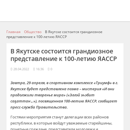
Главная
Общество
В Якутске состоится грандиозное
представление к 100-летию ЯАССР
В Якутске состоится грандиозное
представление к 100-летию ЯАССР
28.04.2022
16:36
0
Завтра, 29 апреля, в спортивном комплексе «Триумф» в г.
Якутске будет представлена поэма – мистерия «И они
продолжили творенье мира» («
Эллэй
эһэбит
саҕаттан
…»), посвященная 100-летию ЯАССР, сообщает
пресс-служба Правительства.
Гостями мероприятия станут делегации всех районов
республики, в которые войдут уважаемые старейшины,
почетные граждане, представители молодежи и