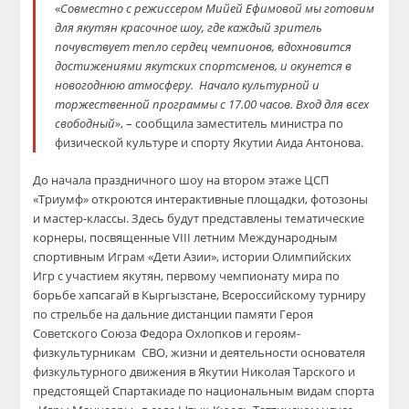
«
Совместно с режиссером Мийей Ефимовой мы готовим
для якутян красочное шоу, где каждый зритель
почувствует тепло сердец чемпионов, вдохновится
достижениями якутских спортсменов, и окунется в
новогоднюю атмосферу. Начало культурной и
торжественной программы с 17.00 часов. Вход для всех
свободный»
, – сообщила заместитель министра по
физической культуре и спорту Якутии Аида Антонова.
До начала праздничного шоу на втором этаже ЦСП
«Триумф» откроются интерактивные площадки, фотозоны
и мастер-классы. Здесь будут представлены тематические
корнеры, посвященные VIII летним Международным
спортивным Играм «Дети Азии», истории Олимпийских
Игр с участием якутян, первому чемпионату мира по
борьбе хапсагай в Кыргызстане, Всероссийскому турниру
по стрельбе на дальние дистанции памяти Героя
Советского Союза Федора Охлопков и героям-
физкультурникам СВО, жизни и деятельности основателя
физкультурного движения в Якутии Николая Тарского и
предстоящей Спартакиаде по национальным видам спорта