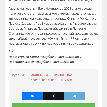
«Игры Манчаары» в селе Ытык-Кюель Таттинском улусе.
Главными героями Бала Чемпионов-2024 станут звезды
якутского спорта – мастер спорта международного класса,
титулованная легкоатлетка, участница Олимпийских игр в
Париже Сардаана Трофимова, заслуженный мастер спорта,
бронзовый призер Паралимпийских игр в Лондоне
Степанида Артахинова, профессиональный кроссфит-атлет,
сильнейший человек республики Игнатий Чомчоев и
мастер спорта России по мас-рестлингу Борис Сдвижков.
***
Пресс-служба Главы Республики Саха (Якутия) и
Правительства Республики Саха (Якутия)
Рубрики:
ОБЩЕСТВО
ПРАЗДНИКИ
СОРЕВНОВАНИЕ
ЯКУТСК