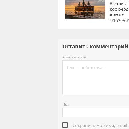
бастакы
коффер
өрүскэ
туруорд
Оставить комментар
Комментарий
Имя
Сохранить моё имя, email