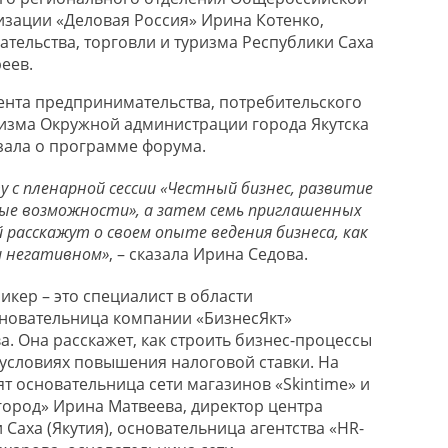
зации «Деловая Россия» Ирина Котенко,
тельства, торговли и туризма Республики Саха
еев.
нта предпринимательства, потребительского
ризма Окружной администрации города Якутска
зала о программе форума.
 с пленарной сессии «Честный бизнес, развитие
ые возможности», а затем семь приглашенных
расскажут о своем опыте ведения бизнеса, как
и негативном»
, – сказала Ирина Седова.
кер – это специалист в области
новательница компании «БизнесЯкт»
. Она расскажет, как строить бизнес-процессы
 условиях повышения налоговой ставки. На
т основательница сети магазинов «Skintime» и
город» Ирина Матвеева, директор центра
 Саха (Якутия), основательница агентства «HR-