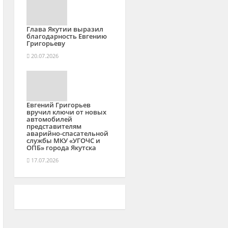
Глава Якутии выразил
благодарность Евгению
Григорьеву
20.07.2026
Евгений Григорьев
вручил ключи от новых
автомобилей
представителям
аварийно-спасательной
службы МКУ «УГОЧС и
ОПБ» города Якутска
17.07.2026