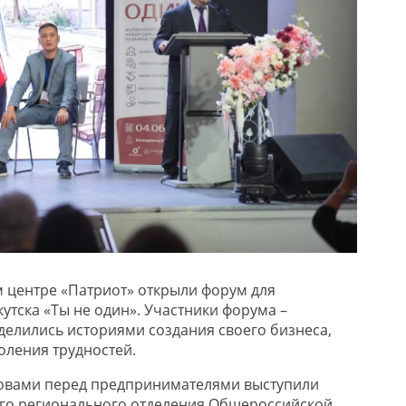
 центре «Патриот» открыли форум для
тска «Ты не один». Участники форума –
елились историями создания своего бизнеса,
оления трудностей.
овами перед предпринимателями выступили
ого регионального отделения Общероссийской