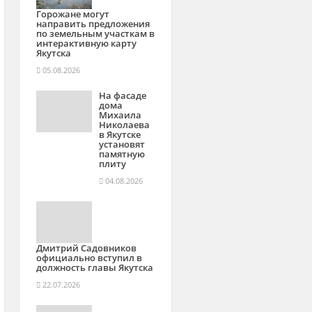
Горожане могут
направить предложения
по земельным участкам в
интерактивную карту
Якутска
05.08.2026
На фасаде
дома
Михаила
Николаева
в Якутске
установят
памятную
плиту
04.08.2026
Дмитрий Садовников
официально вступил в
должность главы Якутска
22.07.2026