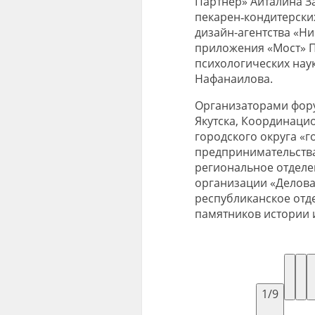
Партнер» Айталина З
пекарен‑кондитерски
дизайн-агентства «Ни
приложения «Мост» 
психологических наук
Нафанаилова.
Организаторами фору
Якутска, Координаци
городского округа «г
предпринимательства 
региональное отдел
организации «Деловая
республиканское отд
памятников истории и
1/9