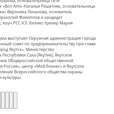
ахарова, основательница сети
х «Bon Ami» Наталья Решетняк, основательница
ка» Вероника Лиханова, основатель
Прокопий Филиппов и кандидат
, коуч PCC ICF, бизнес-тренер Мария
ма выступает Окружная администрация города
онный совет по предпринимательству при главе
ород Якутск», Министерство
Республики Саха (Якутия), Якутское
ение Общероссийской общественной
 Россия», центр «Мой бизнес» и Якутское
еление Всероссийского общества охраны
 культуры.