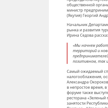
общественной органи
министр предпринима
(Якутия) Георгий Андр
Начальник Департаме
рынка и развития ту
Ирина Седова расска
«Мы начнем работу
территорий и нов
предпринимателей 
позитивном, так 
Самый ожидаемый спи
налогооблажения, ос
Александра Окорокова
в непростое время, в
форуме также выступя
ресторана «Зеленый 
занятости Республики