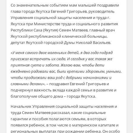
Со знаменательным событием мам малышей поздравили
глава города Якутска Евгений Григорьев, руководитель
Управления социальной защиты населения и труда г.
Якутска при Министерстве труда и социального развития
Республики Саха (Якутия) Семен Матвеев, главный врач
Якутской республиканской клинической больницы,
депутат Якутской городской Думы Николай Васильев.
«У меня самого двое маленьких детей, я два года подряд
приезжал встречать их сюда. И сегодня у вас такая же
приятная суета и забота. Желаю вам, чтобы дети
ежедневно радовали вас, были крепкими здоровьем, умными,
чтобы продолжали ваш род с добрыми начинаниями и
славными делами»
, – поздравил Евгений Григорьев и
подчеркнул важность вклада каждой семьи в развитие и
благополучие общего дома – города Якутска.
Начальник Управления социальной защиты населения и
труда Семен Матвеев рассказал, какие социальные
гарантии и пособия полагаются семьям, в которых
появился ребенок, в том числе о материнском капитале и
региональных выплатах при рождении ребенка. Он особо