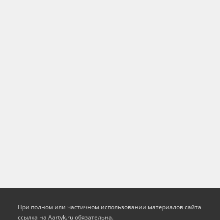
При полном или частичном использовании материалов сайта
ссылка на Aartyk.ru oбязательна.