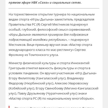
прямом эфире НВК «Саха» и социальных сетях.
На торжественном открытии турнира по национальным
видам спорта «Игры Дыгына» заместитель председателя
Правительства РС (Я) Сергей Местников подчеркнул
особый, глубокий, философский смысл соревнований.
«
Игры Дыгына» являются примером для подражания
подрастающей молодежи республики
», – подчеркнул
Местников. Вице-премьер вручил знак «Мастер спорта
международного класса по мас-рестлингу» Сергею
Фролкину из Томпонского улуса.
Министр физической культуры и спорта Иннокентий
Григорьев отметил важность физкультуры и спорта в
условиях пандемии. Он вручил участникам «Игр Дыгына»
Егору Филиппову (Хангаласский улус), Владимиру
Федорову (Нюрбинский улус), Алексею Уваровскому
(Кобяйский улус), Егору Свинобоеву (Мегино-Кангаласский
улус), Павлу Друзьянову (Чурапчинский улус) знаки
«Мастер спорта РС (Я) по национальному многоборью».