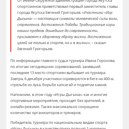
От имени Окружной администрации города Якутска
спортсменов приветствовал первый заместитель главы
города Якутска Евгений Григорьев. «
Участники «Игр
Дыгына» — настоящие символы человеческой силы воли,
стремления, достижения Победы. Традиционные игры
наших предков, дошедшие до современности,
призывают к здоровому образу жизни, достижению
целей не только в спорте, но и в жизни
», – сказал
Евгений Григорьев.
По информации главного судьи турнира Ивана Горохова,
по итогам сегодняшних соревнований, занявший
последнее 13 место спортсмен выбывает из турнира.
Завтра, 6 декабря участники соревнуются в беге на 400 м,
стрельбе из лука, борьбе хапсагай и поднятии камня.
Напомним, в этом году «Игры Дыгына», как и многие
спортивные мероприятия, проходят без зрителей, в
онлайн-режиме. Также максимально сокращено
количество организаторов и тренеров.
Победитель турнира по национальным видам спорта
«Игры Дыгына» в качестве приза получит 1 миллион