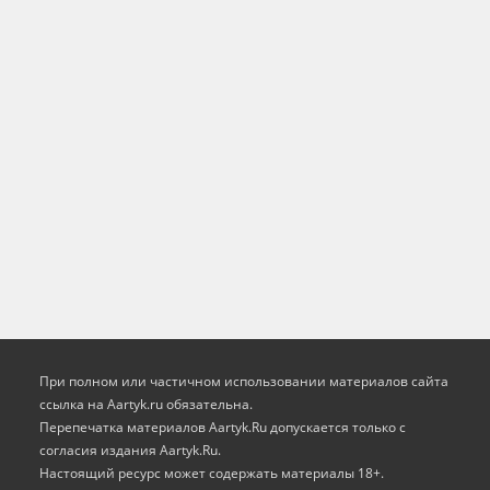
При полном или частичном использовании материалов сайта
ссылка на Aartyk.ru oбязательна.
Перепечатка материалов Aartyk.Ru допускается только с
согласия издания Aartyk.Ru.
Настоящий ресурс может содержать материалы 18+.