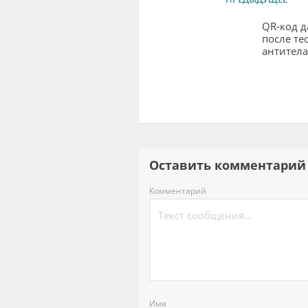
QR-код д
после те
антитела
Оставить комментар
Комментарий
Имя