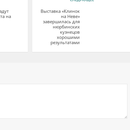
адут
Выставка «Клинок
ста на
на Неве»
завершилась для
нюрбинских
кузнецов
хорошими
результатами
ий