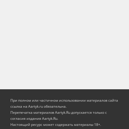
При полном или частичном использовании материалов сайта
ссылка на Aartyk.ru oбязательна.
Перепечатка материалов Aartyk.Ru допускается только с
согласия издания Aartyk.Ru.
Настоящий ресурс может содержать материалы 18+.