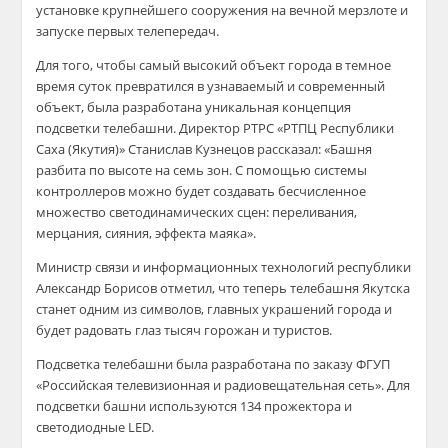
установке крупнейшего сооружения на вечной мерзлоте и
запуске первых телепередач.
Для того, чтобы самый высокий объект города в темное
время суток превратился в узнаваемый и современный
объект, была разработана уникальная концепция
подсветки телебашни. Директор РТРС «РТПЦ Республики
Саха (Якутия)» Станислав Кузнецов рассказал: «Башня
разбита по высоте на семь зон. С помощью системы
контроллеров можно будет создавать бесчисленное
множество светодинамических сцен: переливания,
мерцания, сияния, эффекта маяка».
Министр связи и информационных технологий республики
Александр Борисов отметил, что теперь телебашня Якутска
станет одним из символов, главных украшений города и
будет радовать глаз тысяч горожан и туристов.
Подсветка телебашни была разработана по заказу ФГУП
«Российская телевизионная и радиовещательная сеть». Для
подсветки башни используются 134 прожектора и
светодиодные LED.