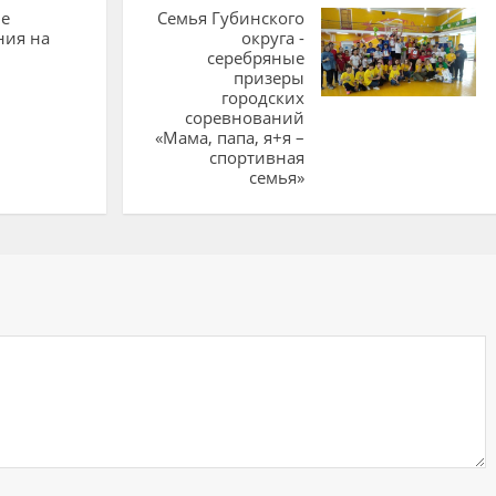
е
Семья Губинского
ния на
округа -
серебряные
призеры
городских
соревнований
«Мама, папа, я+я –
спортивная
семья»
ий