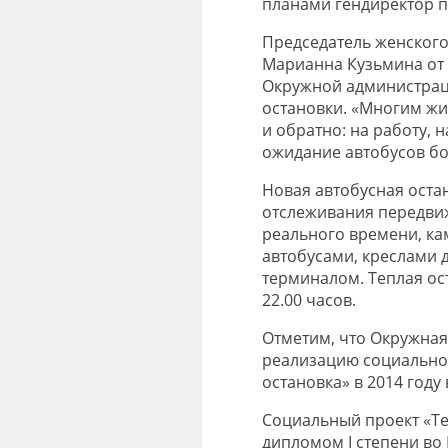
планами гендиректо
р 
Председатель женског
Марианна Кузьмина от
Окружной администрац
остановки. «Многим жи
и обратно: на работу, 
ожидание автобусов б
Новая автобусная оста
отслеживания передви
реального времени, к
автобусами, креслами 
терминалом. Теплая ост
22.00 часов.
Отметим, что Окружная
реализацию социально 
остановка» в 2014 году
Социальный проект «Те
дипломом I степени во