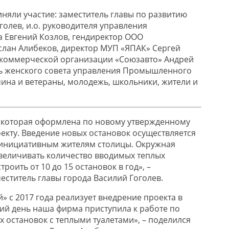
иняли участие: заместитель главы по развитию
голев,
и.о
. руководителя управления
 Евгений Козлов, гендиректор ООО
услан
Алибеков
, директор МУП «ЯПАК» Сергей
екоммерческой организации «
Союзавто
» Андрей
ль женского совета управления Промышленного
ина и ветераны, молодежь, шко
льники, жители и
, которая оформлена по новому утвержденному
екту. Введение новых остановок осуществляется
 инициативным жителям столицы. Окружная
величивать количество вводимых теплых
роить от 10 до 15 остановок в год», –
еститель
главы города Василий Гоголев.
й
» с 2017 года реализует внедрение проекта в
ний день наша фирма приступила к работе по
 остановок с теплыми туалетами», – поделился