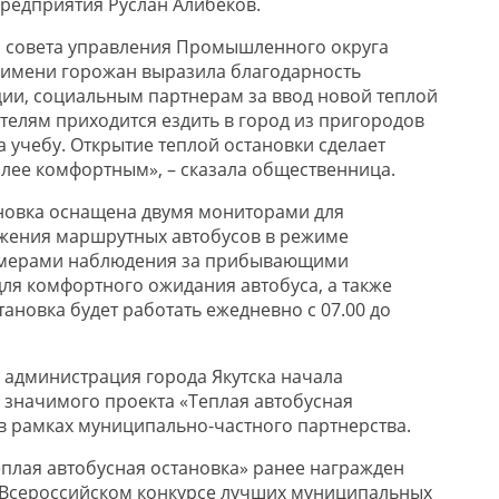
предприятия Руслан
Алибеков
.
о совета управления Промышленного округа
 имени горожан выразила благодарность
ии, социальным партнерам за ввод новой теплой
телям приходится ездить в город из пригородов
на учебу. Открытие теплой остановки сделает
олее комфорт
ным», – сказала общественница.
новка оснащена двумя мониторами для
жения маршрутных автобусов в режиме
амерами наблюдения за прибывающими
для комфортного ожидания автобуса, а также
ановка будет работать ежедневно с 07.0
0 до
 администрация города Якутска начала
значимого проекта «Теплая автобусная
 в рамках
муниципально
-частного партнерства.
плая автобусная остановка» ранее награжден
 Всероссийском конкурсе лучших муниципальных