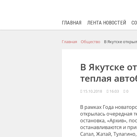
ГЛАВНАЯ
ЛЕНТА НОВОСТЕЙ
С
Главная
Общество
В Якутске открыл
В Якутске о
теплая авто
15.10.2018
16:03
0
В рамках Года новаторс
открылась очередная те
остановка, «Архив», по
останавливаются и при
Сатал
,
Жатай
,
Тулагино