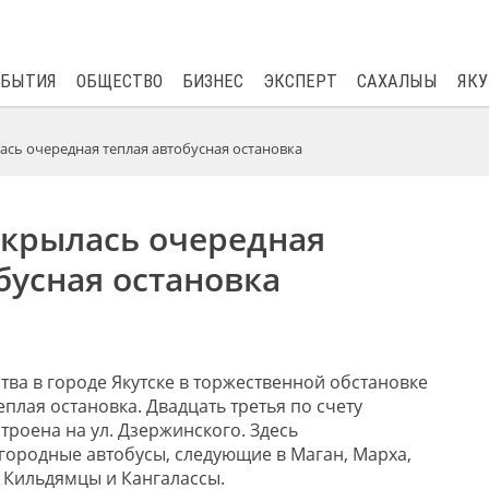
$
82.17
0.76
ОБЫТИЯ
ОБЩЕСТВО
БИЗНЕС
ЭКСПЕРТ
САХАЛЫЫ
ЯКУ
ась очередная теплая автобусная остановка
ткрылась очередная
бусная остановка
тва в городе Якутске в торжественной обстановке
плая остановка. Двадцать третья по счету
строена на ул. Дзержинского. Здесь
городные автобусы, следующие в
Маган
,
Марха
,
,
Кильдямцы
и Кангалассы.