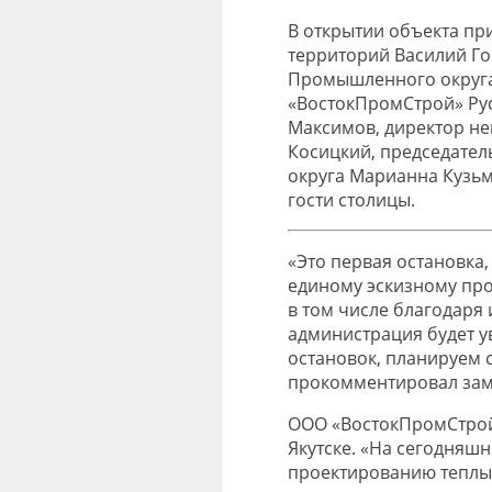
В открытии объекта пр
территорий Василий Го
Промышленного округа
«
ВостокПромСтрой
» Р
Максимов, директор н
Косицкий
, председате
округа Марианна Кузьм
гости столицы.
«Это первая остановка
единому эскизному про
в том числе благодаря
администрация будет у
остановок, планируем ст
прокомментировал зам
ООО «
ВостокПромСтро
Якутске. «На сегодняш
проектированию теплых